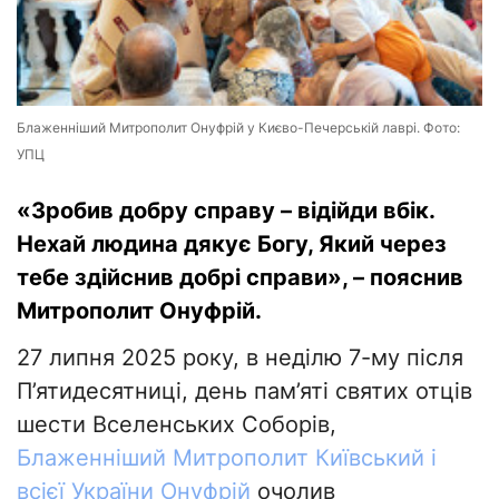
Блаженніший Митрополит Онуфрій у Києво-Печерській лаврі. Фото:
УПЦ
«Зробив добру справу – відійди вбік.
Нехай людина дякує Богу, Який через
тебе здійснив добрі справи», – пояснив
Митрополит Онуфрій.
27 липня 2025 року, в неділю 7-му після
П’ятидесятниці, день пам’яті святих отців
шести Вселенських Соборів,
Блаженніший Митрополит Київський і
всієї України Онуфрій
очолив