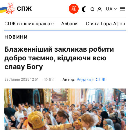
СПЖ
UA
СПЖ в інших країнах:
Албанія
Свята Гора Афон
НОВИНИ
Блаженніший закликав робити
добро таємно, віддаючи всю
славу Богу
Автор:
Редакція СПЖ
62
28 Липня 2025 12:51