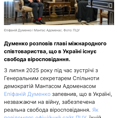
Єпіфаній Думенко і Мантас Адоменас. Фото: ПЦУ
Думенко розповів главі міжнародного
співтовариства, що в Україні існує
свобода віросповідання.
3 липня 2025 року під час зустрічі з
Генеральним секретарем Спільноти
демократій Мантасом Адоменасом
Епіфаній Думенко
запевнив, що в Україні,
незважаючи на війну, забезпечена
реальна свобода віросповідання.
Як
повідомляє офіційний сайт ПЦУ
, їхній