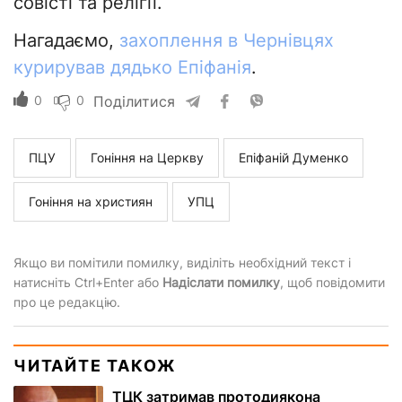
совісті та релігії.
Нагадаємо,
захоплення в Чернівцях
курирував дядько Епіфанія
.
0
0
Поділитися
ПЦУ
Гоніння на Церкву
Епіфаній Думенко
Гоніння на християн
УПЦ
Якщо ви помітили помилку, виділіть необхідний текст і
натисніть Ctrl+Enter або
Надіслати помилку
, щоб повідомити
про це редакцію.
ЧИТАЙТЕ ТАКОЖ
ТЦК затримав протодиякона