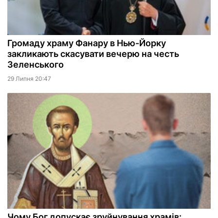
Громаду храму Фанару в Нью-Йорку
закликають скасувати вечерю на честь
Зеленського
29 Липня 20:47
Чому Бог допускає зруйнування храмів: