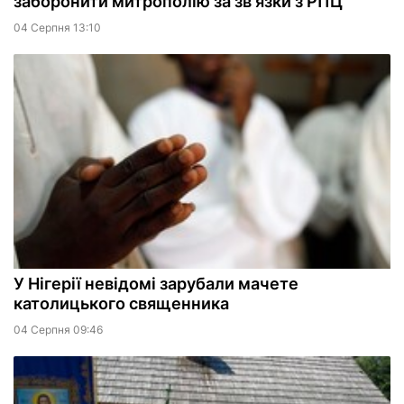
заборонити митрополію за зв'язки з РПЦ
04 Серпня 13:10
У Нігерії невідомі зарубали мачете
католицького священника
04 Серпня 09:46