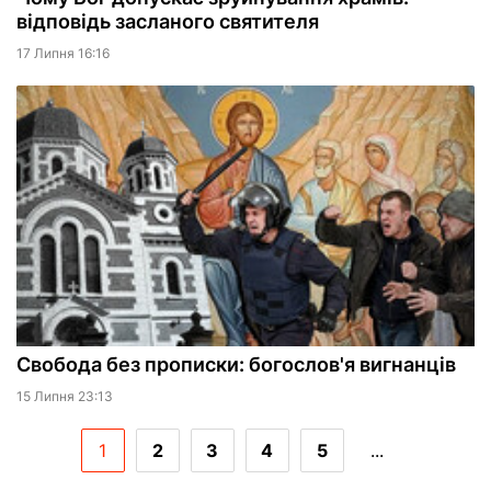
відповідь засланого святителя
17 Липня 16:16
Свобода без прописки: богослов'я вигнанців
15 Липня 23:13
1
2
3
4
5
...