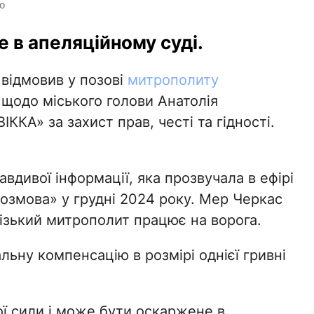
o
 в апеляційному суді.
відмовив у позові
митрополиту
щодо міського голови Анатолія
ККА» за захист прав, честі та гідності.
вдивої інформації, яка прозвучала в ефірі
озмова» у грудні 2024 року. Мер Черкас
ізький митрополит працює на ворога.
ьну компенсацію в розмірі однієї гривні
ї сили і може бути оскаржене в