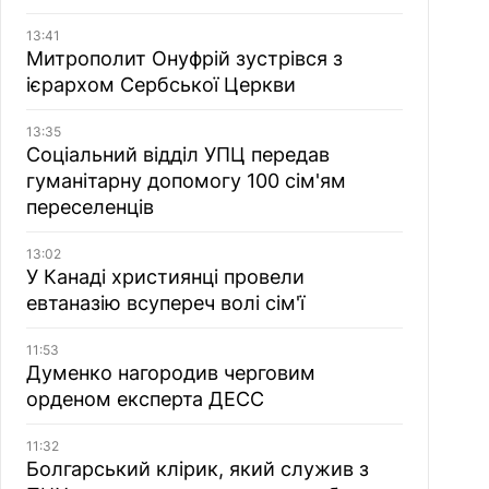
13:41
Митрополит Онуфрій зустрівся з
ієрархом Сербської Церкви
13:35
Соціальний відділ УПЦ передав
гуманітарну допомогу 100 сім'ям
переселенців
13:02
У Канаді християнці провели
евтаназію всупереч волі сім'ї
11:53
Думенко нагородив черговим
орденом експерта ДЕСС
11:32
Болгарський клірик, який служив з