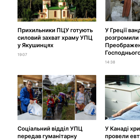
Прихильники ПЦУ готують
У Греції ван
силовий захват храму УПЦ
розгромили
у Якушинцях
Преображе
Господньог
19:07
14:38
Соціальний відділ УПЦ
У Канаді хр
передав гуманітарну
провели евт