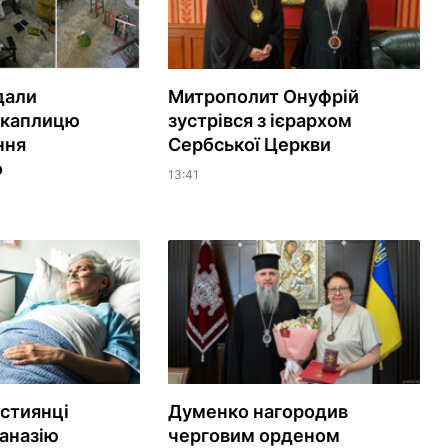
дали
Митрополит Онуфрій
 каплицю
зустрівся з ієрархом
ння
Сербської Церкви
о
13:41
истиянці
Думенко нагородив
аназію
черговим орденом