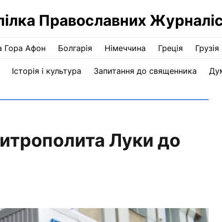
пілка Православних Журналіс
а Гора Афон
Болгарія
Німеччина
Греція
Грузія
Історія і культура
Запитання до священника
Ду
митрополита Луки до