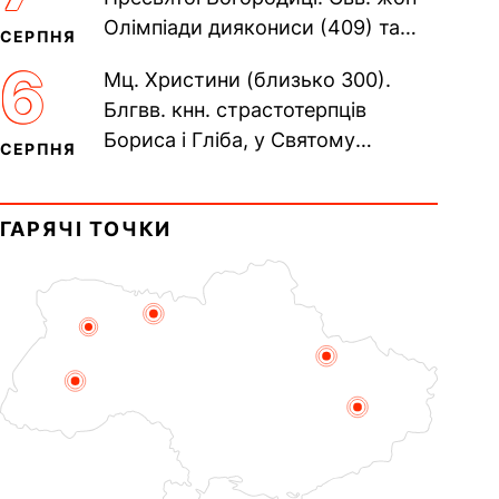
Олімпіади диякониси (409) та
СЕРПНЯ
Євпраксії діви, Тавенської (413).
6
Мц. Христини (близько 300).
Пам’ять V Вселенського...
Блгвв. кнн. страстотерпців
Бориса і Гліба, у Святому
СЕРПНЯ
Хрещенні Романа і Давида (1015).
Прп. Полікарпа, архімандрита...
ГАРЯЧІ ТОЧКИ