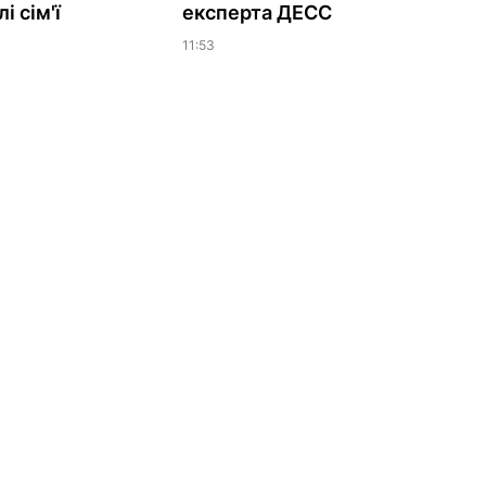
і сім'ї
експерта ДЕСС
11:53