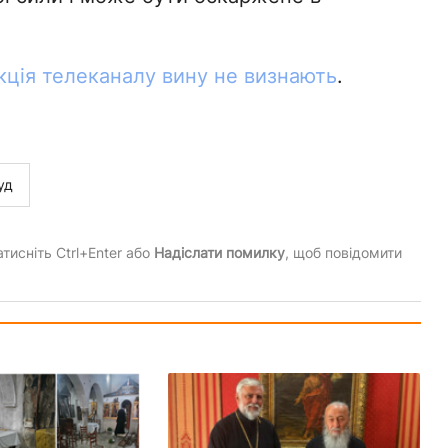
кція телеканалу вину не визнають
.
уд
тисніть Ctrl+Enter або
Надіслати помилку
, щоб повідомити