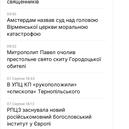
священників
09:50
Амстердам назвав суд над головою
Вірменської церкви моральною
катастрофою
09:32
Митрополит Павел очолив
престольне свято скиту Городоцької
обителі
07 Серпня 18:33
В УПЦ КП «рукоположили»
«єпископа» Тернопільського
07 Серпня 18:13
РПЦЗ заснувала новий
російськомовний богословський
інститут у Європі