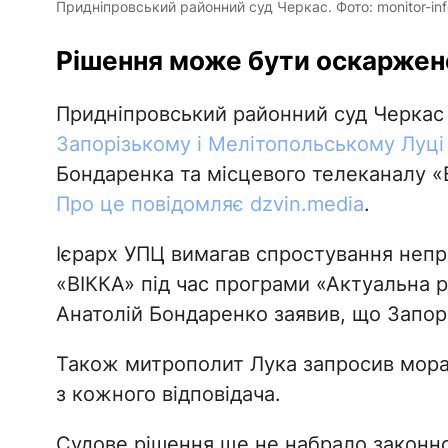
Придніпровський районний суд Черкас. Фото: monitor-inf
Рішення може бути оскаржене
Придніпровський районний суд Черкас 
Запорізькому і Мелітопольському Луці
Бондаренка та місцевого телеканалу «ВІ
Про це повідомляє dzvin.media
.
Ієрарх УПЦ вимагав спростування непра
«ВІККА» під час програми «Актуальна р
Анатолій Бондаренко заявив, що Запор
Також митрополит Лука запросив морал
з кожного відповідача.
Судове рішення ще не набрало законно