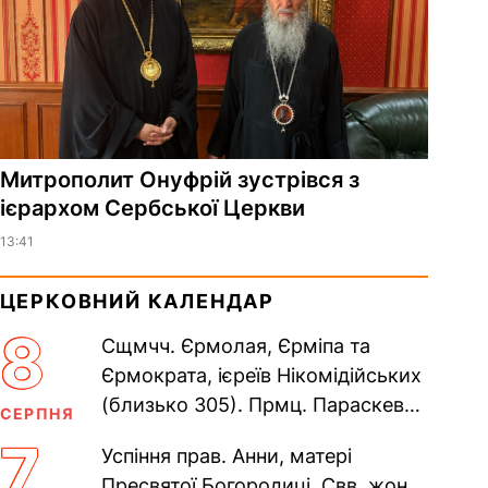
Митрополит Онуфрій зустрівся з
ієрархом Сербської Церкви
13:41
ЦЕРКОВНИЙ КАЛЕНДАР
8
Сщмчч. Єрмолая, Єрміпа та
Єрмократа, ієреїв Нікомідійських
(близько 305). Прмц. Параскеви
СЕРПНЯ
(138–161). Прп. Мойсея Угрина,
7
Успіння прав. Анни, матері
Печерського, в Ближніх...
Пресвятої Богородиці. Свв. жон