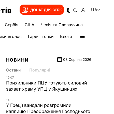
тів
UA
ДОНАТ ДЛЯ СПЖ
Сербія
США
Чехія та Словаччина
мки вголос
Гарячі точки
Блоги
НОВИНИ
08 Серпня 2026
Останні
Популярні
19:07
Прихильники ПЦУ готують силовий
захват храму УПЦ у Якушинцях
14:38
У Греції вандали розгромили
каплицю Преображення Господнього