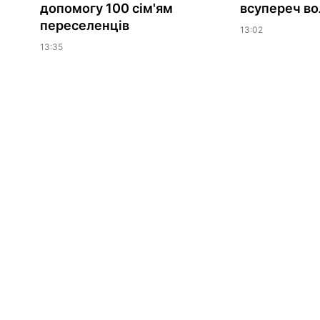
допомогу 100 сім'ям
всупереч вол
переселенців
13:02
13:35