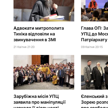
Адвокати митрополита
Глава ОП: З
Тихіка відповіли на
УПЦ до Мос
звинувачення в ЗМІ
Патріархату 
21 Квiтня 21:20
09 Квiтня 20:15
Єленський з
Зарубіжна місія УПЦ
Зорею розп
заявила про маніпуляції
про свободу 
навколо її діяльності