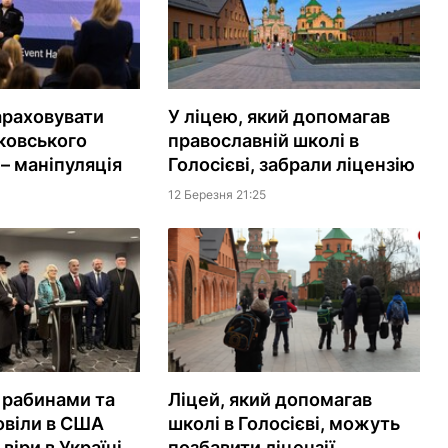
араховувати
У ліцею, який допомагав
ковського
православній школі в
– маніпуляція
Голосієві, забрали ліцензію
12 Березня 21:25
 рабинами та
Ліцей, який допомагав
овіли в США
школі в Голосієві, можуть
віри в Україні
позбавити ліцензії