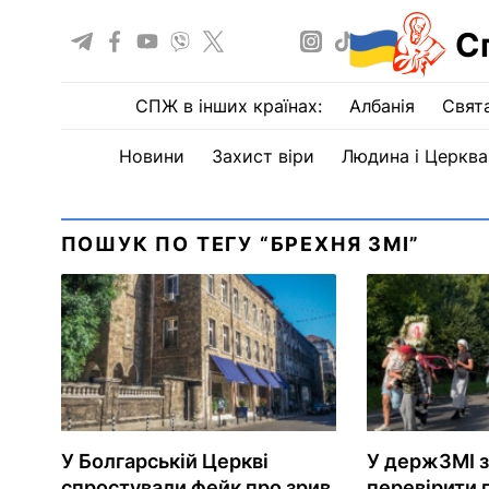
С
СПЖ в інших країнах:
Албанія
Свят
Новини
Захист віри
Людина і Церква
ПОШУК ПО ТЕГУ “БРЕХНЯ ЗМІ”
У Болгарській Церкві
У держЗМІ 
спростували фейк про зрив
перевірити 