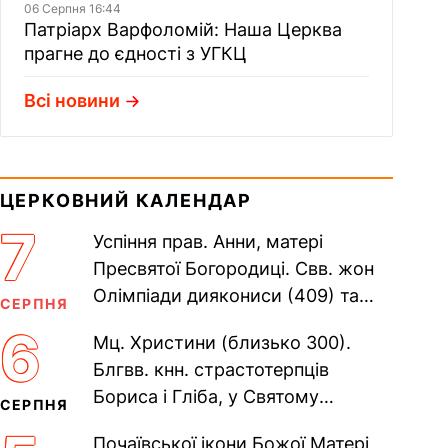
06 Серпня 16:44
Патріарх Варфоломій: Наша Церква
прагне до єдності з УГКЦ
Всі новини
ЦЕРКОВНИЙ КАЛЕНДАР
7
Успіння прав. Анни, матері
Пресвятої Богородиці. Свв. жон
Олімпіади диякониси (409) та
СЕРПНЯ
Євпраксії діви, Тавенської (413).
6
Мц. Христини (близько 300).
Пам’ять V Вселенського...
Блгвв. кнн. страстотерпців
Бориса і Гліба, у Святому
СЕРПНЯ
Хрещенні Романа і Давида (1015).
Почаївської ікони Божої Матері