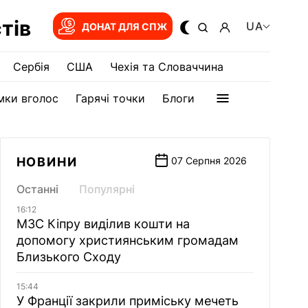
тів
UA
ДОНАТ ДЛЯ СПЖ
Сербія
США
Чехія та Словаччина
мки вголос
Гарячі точки
Блоги
НОВИНИ
07 Серпня 2026
Останні
Популярні
16:12
МЗС Кіпру виділив кошти на
допомогу християнським громадам
Близького Сходу
15:44
У Франції закрили приміську мечеть