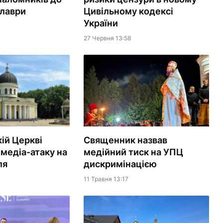
 лаври
Цивільному кодексі
України
27 Червня 13:58
ій Церкві
Священник назвав
 медіа-атаку на
медійний тиск на УПЦ
ля
дискримінацією
11 Травня 13:17