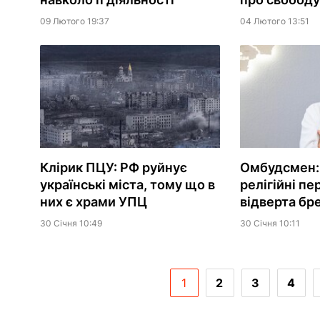
04 Лютого 13:51
09 Лютого 19:37
Клірик ПЦУ: РФ руйнує
Омбудсмен: 
українські міста, тому що в
релігійні пе
них є храми УПЦ
відверта бр
30 Сiчня 10:49
30 Сiчня 10:11
1
2
3
4