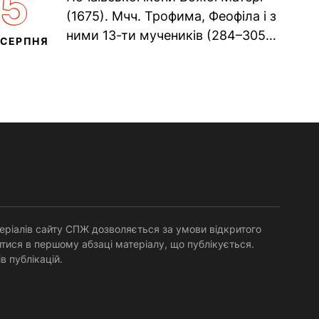
5
Прп. Полікарпа, архімандрита...
(1675). Мчч. Трофима, Феофіла і з
ними 13-ти мучеників (284–305).
СЕРПНЯ
Сщмч. Аполлінарія, єп.
Равенійського (близько 75)....
еріалів сайту СПЖ дозволяється за умови відкритого
тися в першому абзаці матеріалу, що публікується.
в публікацій.