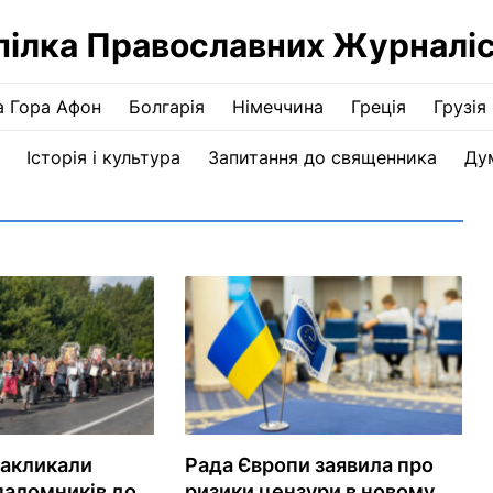
пілка Православних Журналіс
а Гора Афон
Болгарія
Німеччина
Греція
Грузія
Історія і культура
Запитання до священника
Ду
закликали
Рада Європи заявила про
паломників до
ризики цензури в новому