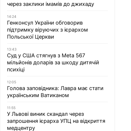
через заклики імамів до джихаду
14:24
Генконсул України обговорив
підтримку віруючих з ієрархом
Польської Церкви
13:43
Суд у США стягнув з Meta 567
мільйонів доларів за шкоду дитячій
психіці
12:05
Голова заповідника: Лавра має стати
українським Ватиканом
11:55
У Львові виник скандал через
запрошення ієрарха УПЦ на відкриття
медцентру