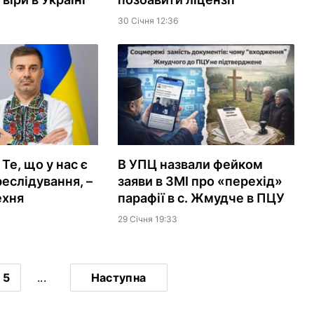
30 Сiчня 12:36
Те, що у нас є
В УПЦ назвали фейком
реслідування, –
заяви в ЗМІ про «перехід»
ехня
парафії в с. Жмудче в ПЦУ
29 Сiчня 19:33
5
...
Наступна