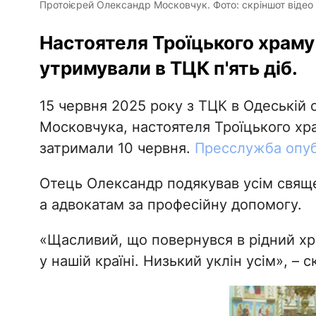
Протоієрей Олександр Московчук. Фото: скріншот відео 
Настоятеля Троїцького храму
утримували в ТЦК п'ять діб.
15 червня 2025 року з ТЦК в Одеській 
Московчука, настоятеля Троїцького х
затримали 10 червня.
Пресслужба опуб
Отець Олександр подякував усім свящ
а адвокатам за професійну допомогу.
«Щасливий, що повернувся в рідний х
у нашій країні. Низький уклін усім», –