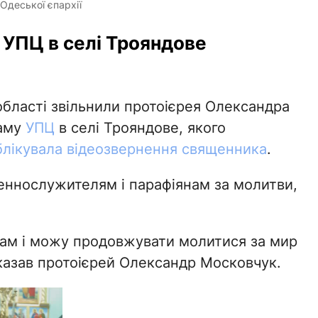
Одеської єпархії
 УПЦ в селі Трояндове
області звільнили протоієрея Олександра
раму
УПЦ
в селі Трояндове, якого
лікувала відеозвернення священника
.
еннослужителям і парафіянам за молитви,
рам і можу продовжувати молитися за мир
 сказав протоієрей Олександр Московчук.