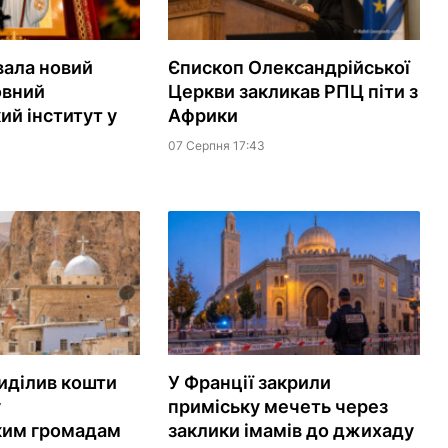
вала новий
Єпископ Олександрійської
овний
Церкви закликав РПЦ піти з
ий інститут у
Африки
07 Серпня 17:43
иділив кошти
У Франції закрили
у
приміську мечеть через
ким громадам
заклики імамів до джихаду