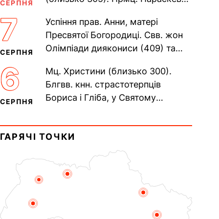
СЕРПНЯ
(138–161). Прп. Мойсея Угрина,
7
Успіння прав. Анни, матері
Печерського, в Ближніх...
Пресвятої Богородиці. Свв. жон
Олімпіади диякониси (409) та
СЕРПНЯ
Євпраксії діви, Тавенської (413).
6
Мц. Христини (близько 300).
Пам’ять V Вселенського...
Блгвв. кнн. страстотерпців
Бориса і Гліба, у Святому
СЕРПНЯ
Хрещенні Романа і Давида (1015).
Прп. Полікарпа, архімандрита...
ГАРЯЧІ ТОЧКИ