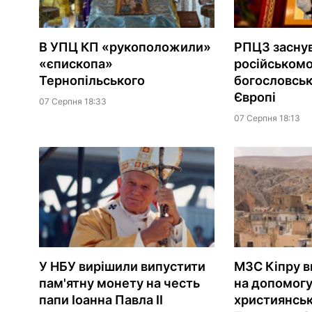
В УПЦ КП «рукоположили»
РПЦЗ засну
«єпископа»
російськом
Тернопільського
богословськ
Європі
07 Серпня 18:33
07 Серпня 18:13
У НБУ вирішили випустити
МЗС Кіпру в
пам'ятну монету на честь
на допомог
папи Іоанна Павла II
християнсь