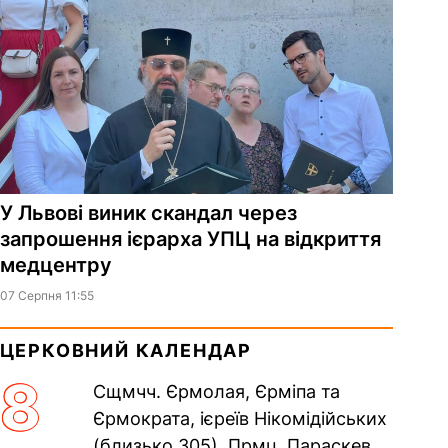
У Львові виник скандал через
запрошення ієрарха УПЦ на відкриття
медцентру
07 Серпня 11:55
ЦЕРКОВНИЙ КАЛЕНДАР
8
Сщмчч. Єрмолая, Єрміпа та
Єрмократа, ієреїв Нікомідійських
(близько 305). Прмц. Параскеви