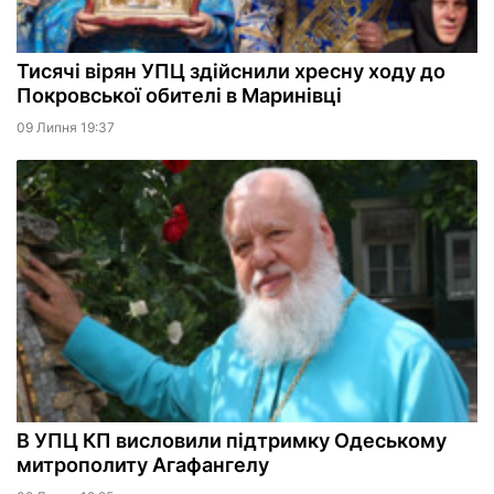
Тисячі вірян УПЦ здійснили хресну ходу до
Покровської обителі в Маринівці
09 Липня 19:37
В УПЦ КП висловили підтримку Одеському
митрополиту Агафангелу