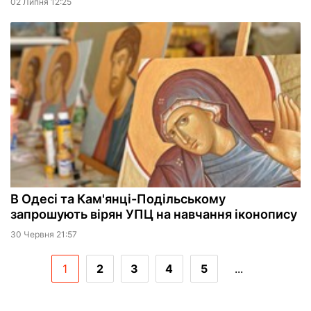
02 Липня 12:25
В Одесі та Кам'янці-Подільському
запрошують вірян УПЦ на навчання іконопису
30 Червня 21:57
1
2
3
4
5
...