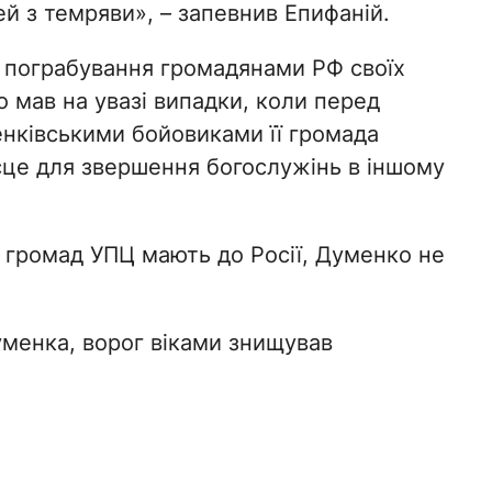
й з темряви», – запевнив Епифаній.
о пограбування громадянами РФ своїх
 мав на увазі випадки, коли перед
нківськими бойовиками її громада
ісце для звершення богослужінь в іншому
з громад УПЦ мають до Росії, Думенко не
уменка, ворог віками знищував