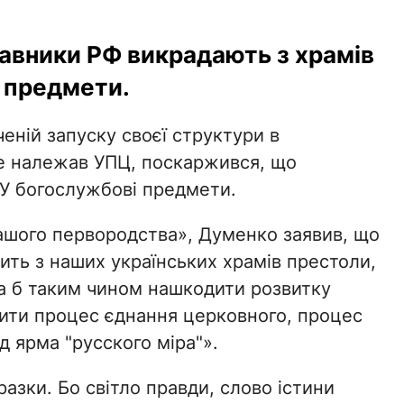
авники РФ викрадають з храмів
 предмети.
ченій запуску своєї структури в
ше належав УПЦ, поскаржився, що
У богослужбові предмети.
ашого первородства», Думенко заявив, що
сить з наших українських храмів престоли,
оча б таким чином нашкодити розвитку
ити процес єднання церковного, процес
д ярма "русского міра"».
азки. Бо світло правди, слово істини