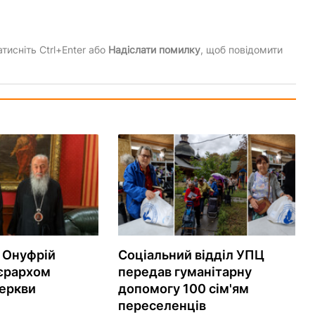
тисніть Ctrl+Enter або
Надіслати помилку
, щоб повідомити
 Онуфрій
Соціальний відділ УПЦ
ієрархом
передав гуманітарну
еркви
допомогу 100 сім'ям
переселенців