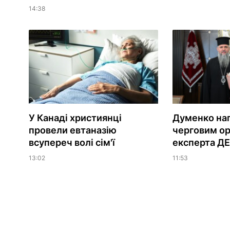
14:38
У Канаді християнці
Думенко на
провели евтаназію
черговим о
всупереч волі сім'ї
експерта Д
13:02
11:53