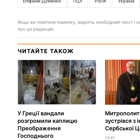
Епіфаній Думенко
ПЦУ
Росія
Україна
Якщо ви помітили помилку, виділіть необхідний текст і на
про це редакцію.
ЧИТАЙТЕ ТАКОЖ
У Греції вандали
Митрополит
розгромили каплицю
зустрівся з 
Преображення
Сербської Ц
Господнього
13:41