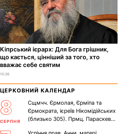
Кіпрський ієрарх: Для Бога грішник,
що кається, цінніший за того, хто
вважає себе святим
10:26
ЦЕРКОВНИЙ КАЛЕНДАР
8
Сщмчч. Єрмолая, Єрміпа та
Єрмократа, ієреїв Нікомідійських
(близько 305). Прмц. Параскеви
СЕРПНЯ
(138–161). Прп. Мойсея Угрина,
Успіння прав. Анни, матері