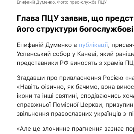
Епифаній Думенко. Фото: прес-служба ПЦУ
Глава ПЦУ заявив, що предст
його структури богослужбові
Епифаній Думенко в
публікації
, присвя
Успенський собор у Каневі, який рані
представники РФ виносять з храмів ПЦ
Згадавши про привласнення Росією «н
«Навіть фізично, як бачимо, вона вино
ікони та інші святині, сподіваючись х
справжньої Помісної Церкви, призупин
звільнення православних українців з-пі
«Але це злочинне прагнення зазнає пор