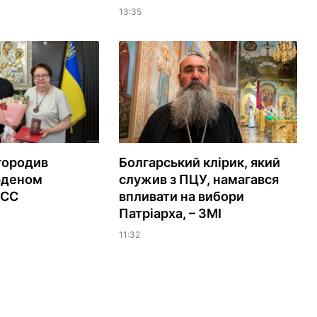
13:35
городив
Болгарський клірик, який
рденом
служив з ПЦУ, намагався
ЕСС
впливати на вибори
Патріарха, – ЗМІ
11:32