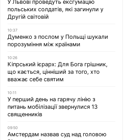
У Львові проведуть ексгумацію
польських солдатів, які загинули у
Другій світовій
10:37
Думенко з послом у Польщі шукали
порозуміння між країнами
10:26
Кіпрський ієрарх: Для Бога грішник,
що кається, цінніший за того, хто
вважає себе святим
10:11
У перший день на гарячу лінію з
питань мобілізації звернулися 13
священників
09:50
Амстердам назвав суд над головою