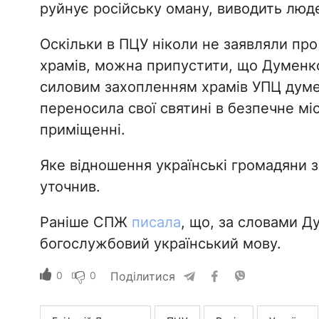
руйнує російську оману, виводить люде
Оскільки в ПЦУ ніколи не заявляли пр
храмів, можна припустити, що Думенко
силовим захопленням храмів УПЦ думе
переносила свої святині в безпечне м
приміщенні.
Яке відношення українські громадяни 
уточнив.
Раніше СПЖ
писала
, що, за словами Д
богослужбовий український мову.
0
0
Поділитися