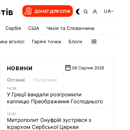
тів
UA
ДОНАТ ДЛЯ СПЖ
Сербія
США
Чехія та Словаччина
мки вголос
Гарячі точки
Блоги
НОВИНИ
08 Серпня 2026
Останні
Популярні
14:38
У Греції вандали розгромили
каплицю Преображення Господнього
13:41
Митрополит Онуфрій зустрівся з
ієрархом Сербської Церкви