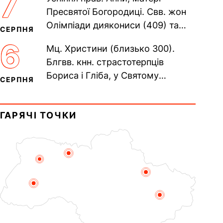
7
Печерського, в Ближніх...
Пресвятої Богородиці. Свв. жон
Олімпіади диякониси (409) та
СЕРПНЯ
Євпраксії діви, Тавенської (413).
6
Мц. Христини (близько 300).
Пам’ять V Вселенського...
Блгвв. кнн. страстотерпців
Бориса і Гліба, у Святому
СЕРПНЯ
Хрещенні Романа і Давида (1015).
Прп. Полікарпа, архімандрита...
ГАРЯЧІ ТОЧКИ