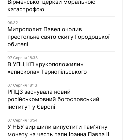
Вірменської церкви моральною
катастрофою
09:32
Митрополит Павел очолив
престольне свято скиту Городоцької
обителі
07 Серпня 18:33
В УПЦ КП «рукоположили»
«єпископа» Тернопільського
07 Серпня 18:13
РПЦЗ заснувала новий
російськомовний богословський
інститут у Європі
07 Серпня 16:54
У НБУ вирішили випустити пам'ятну
монету на честь папи Іоанна Павла II