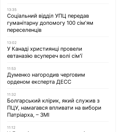
13:35
Соціальний відділ УПЦ передав
гуманітарну допомогу 100 сім'ям
переселенців
13:02
У Канаді християнці провели
евтаназію всупереч волі сім'ї
11:53
Думенко нагородив черговим
орденом експерта ДЕСС
11:32
Болгарський клірик, який служив з
ПЦУ, намагався впливати на вибори
Патріарха, – ЗМІ
11:12