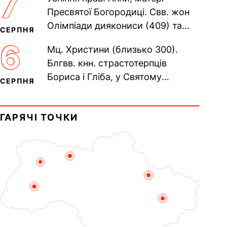
7
Печерського, в Ближніх...
Пресвятої Богородиці. Свв. жон
Олімпіади диякониси (409) та
СЕРПНЯ
Євпраксії діви, Тавенської (413).
6
Мц. Христини (близько 300).
Пам’ять V Вселенського...
Блгвв. кнн. страстотерпців
Бориса і Гліба, у Святому
СЕРПНЯ
Хрещенні Романа і Давида (1015).
Прп. Полікарпа, архімандрита...
ГАРЯЧІ ТОЧКИ