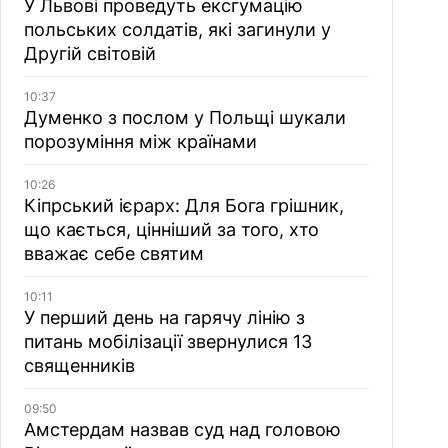
У Львові проведуть ексгумацію
польських солдатів, які загинули у
Другій світовій
10:37
Думенко з послом у Польщі шукали
порозуміння між країнами
10:26
Кіпрський ієрарх: Для Бога грішник,
що кається, цінніший за того, хто
вважає себе святим
10:11
У перший день на гарячу лінію з
питань мобілізації звернулися 13
священників
09:50
Амстердам назвав суд над головою