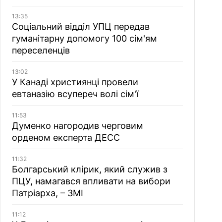
13:35
Соціальний відділ УПЦ передав
гуманітарну допомогу 100 сім'ям
переселенців
13:02
У Канаді християнці провели
евтаназію всупереч волі сім'ї
11:53
Думенко нагородив черговим
орденом експерта ДЕСС
11:32
Болгарський клірик, який служив з
ПЦУ, намагався впливати на вибори
Патріарха, – ЗМІ
11:12