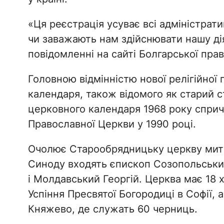
«Ця реєстрація усуває всі адміністрат
чи заважають нам здійснювати нашу дія
повідомленні на сайті Болгарської пра
Головною відмінністю нової релігійної
календаря, також відомого як старий 
церковного календаря 1968 року спричи
Православної Церкви у 1990 році.
Очолює Старообрядницьку церкву митро
Синоду входять єпископ Созопольськи
і Молдавський Георгій. Церква має 18
Успіння Пресвятої Богородиці в Софії,
Княжево, де служать 60 черниць.