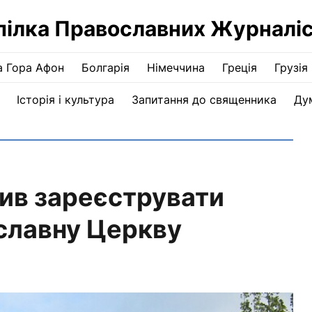
пілка Православних Журналіс
а Гора Афон
Болгарія
Німеччина
Греція
Грузія
Історія і культура
Запитання до священника
Ду
лив зареєструвати
славну Церкву