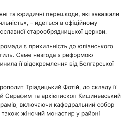
ивні та юридичні перешкоди, які заважали
льність», – йдеться в офіційному
вославної старообрядницької церкви.
 громади є прихильність до юліанського
стиль. Саме незгода з реформою
нила її відокремлення від Болгарської
полит Тріадицький Фотій, до складу її
й Серафим та архієпископ Кишиневський
 храмів, включаючи кафедральний собор
 а також жіночий монастир у районі