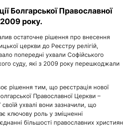
ії Болгарської Православної
2009 року.
лив остаточне рішення про внесення
цької церкви до Реєстру релігій,
увало попередні ухвали Софійського
кого суду, які з 2009 року перешкоджали
оє рішення тим, що реєстрація нової
Болгарської Православної Церкви –
У своїй ухвалі вони зазначили, що
ає ключову роль у зміцненні
'єднанні більшості православних християн