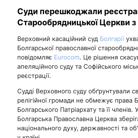
Суди перешкоджали реєстрац
Старообрядницької Церкви з 
Верховний касаційний суд
Болгарії
ухва
Болгарської православної старообрядни
повідомляє
Еurоcom
. Це рішення скас
апеляційного суду та Софійського місь
реєстрації.
Судді Верховного суду обґрунтували св
релігійної громади не обмежує права 
Болгарського Патріархату та її членів. 
Болгарська Православна Церква зберіг
національного духу, державності та об
у країні.