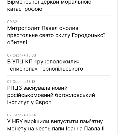
Вірменської церкви моральною
катастрофою
09:32
Митрополит Павел очолив
престольне свято скиту Городоцької
обителі
07 Серпня 18:33
В УПЦ КП «рукоположили»
«єпископа» Тернопільського
07 Серпня 18:13
РПЦЗ заснувала новий
російськомовний богословський
інститут у Європі
07 Серпня 16:54
У НБУ вирішили випустити пам'ятну
монету на честь папи Іоанна Павла II