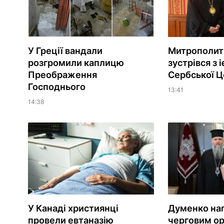
У Греції вандали
Митрополит
розгромили каплицю
зустрівся з 
Преображення
Сербської Ц
Господнього
13:41
14:38
У Канаді християнці
Думенко на
провели евтаназію
черговим о