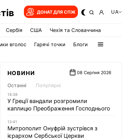
тів
UA
ДОНАТ ДЛЯ СПЖ
Сербія
США
Чехія та Словаччина
мки вголос
Гарячі точки
Блоги
НОВИНИ
08 Серпня 2026
Останні
Популярні
14:38
У Греції вандали розгромили
каплицю Преображення Господнього
13:41
Митрополит Онуфрій зустрівся з
ієрархом Сербської Церкви