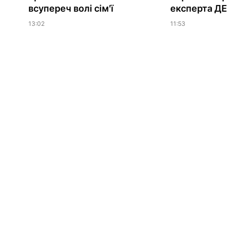
всупереч волі сім'ї
експерта Д
13:02
11:53