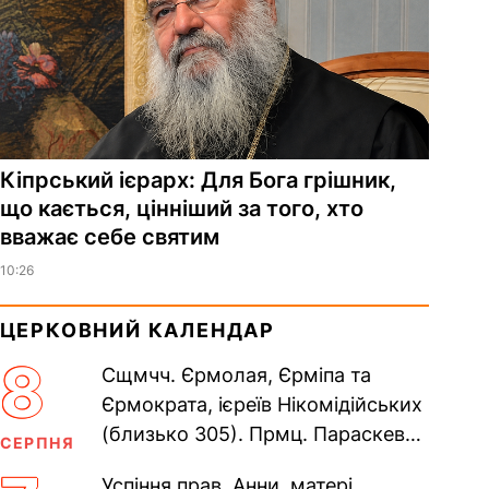
Кіпрський ієрарх: Для Бога грішник,
що кається, цінніший за того, хто
вважає себе святим
10:26
ЦЕРКОВНИЙ КАЛЕНДАР
8
Сщмчч. Єрмолая, Єрміпа та
Єрмократа, ієреїв Нікомідійських
(близько 305). Прмц. Параскеви
СЕРПНЯ
(138–161). Прп. Мойсея Угрина,
Успіння прав. Анни, матері