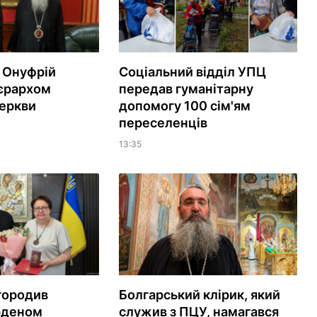
 Онуфрій
Соціальний відділ УПЦ
ієрархом
передав гуманітарну
еркви
допомогу 100 сім'ям
переселенців
13:35
городив
Болгарський клірик, який
рденом
служив з ПЦУ, намагався