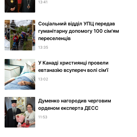
13:41
Соціальний відділ УПЦ передав
гуманітарну допомогу 100 сім'ям
переселенців
13:35
У Канаді християнці провели
евтаназію всупереч волі сім'ї
13:02
Думенко нагородив черговим
орденом експерта ДЕСС
11:53