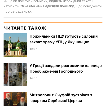
Якщо ви помітили помилку, виділіть необхідний текст і
натисніть Ctrl+Enter або
Надіслати помилку
, щоб повідомити
про це редакцію.
ЧИТАЙТЕ ТАКОЖ
Прихильники ПЦУ готують силовий
захват храму УПЦ у Якушинцях
19:07
У Греції вандали розгромили каплицю
Преображення Господнього
14:38
Митрополит Онуфрій зустрівся з
ієрархом Сербської Церкви