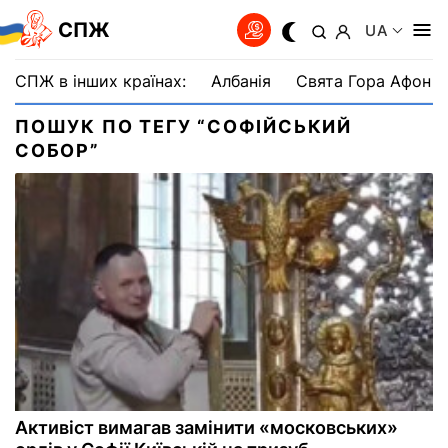
СПЖ
UA
СПЖ в інших країнах:
Албанія
Свята Гора Афон
ПОШУК ПО ТЕГУ “СОФІЙСЬКИЙ
СОБОР”
Активіст вимагав замінити «московських»