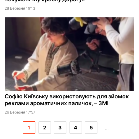
28 Березня 19:13
Софію Київську використовують для зйомок
реклами ароматичних паличок, – ЗМІ
26 Березня 17:57
1
2
3
4
5
...