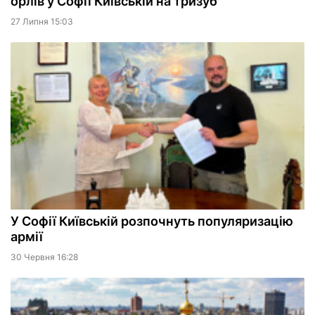
орлів у Софії Київській на тризуб
27 Липня 15:03
У Софії Київській розпочнуть популяризацію
армії
30 Червня 16:28