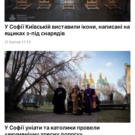
У Софії Київській виставили ікони, написані на
ящиках з-під снарядів
21 Квiтня 17:13
У Софії уніати та католики провели
«екуменічну хресну дорогу»