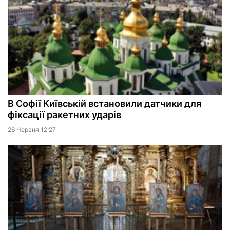
В Софії Київській встановили датчики для
фіксації ракетних ударів
26 Червня 12:27