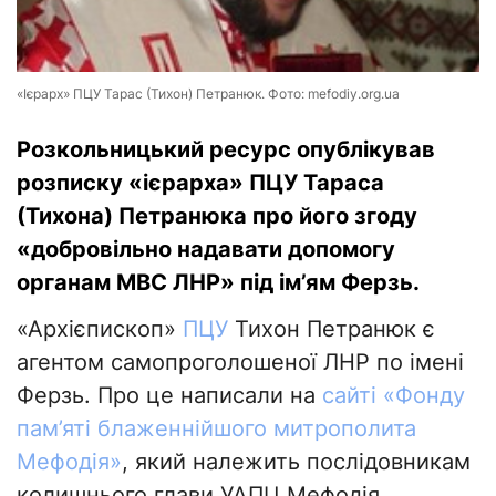
«Ієрарх» ПЦУ Тарас (Тихон) Петранюк. Фото: mefodiy.org.ua
Розкольницький ресурс опублікував
розписку «ієрарха» ПЦУ Тараса
(Тихона) Петранюка про його згоду
«добровільно надавати допомогу
органам МВС ЛНР» під ім’ям Ферзь.
«Архієпископ»
ПЦУ
Тихон Петранюк є
агентом самопроголошеної ЛНР по імені
Ферзь. Про це написали на
сайті «Фонду
пам’яті блаженнійшого митрополита
Мефодія»
, який належить послідовникам
колишнього глави УАПЦ Мефодія