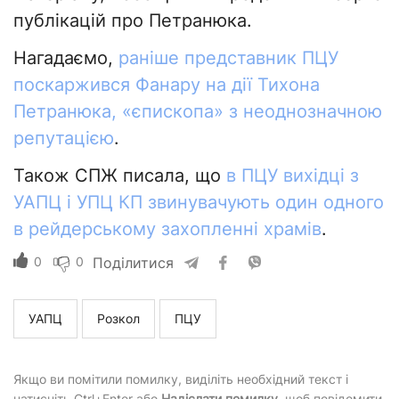
публікацій про Петранюка.
Нагадаємо,
раніше представник ПЦУ
поскаржився Фанару на дії Тихона
Петранюка, «єпископа» з неоднозначною
репутацією
.
Також СПЖ писала, що
в ПЦУ вихідці з
УАПЦ і УПЦ КП звинувачують один одного
в рейдерському захопленні храмів
.
0
0
Поділитися
УАПЦ
Розкол
ПЦУ
Якщо ви помітили помилку, виділіть необхідний текст і
натисніть Ctrl+Enter або
Надіслати помилку
, щоб повідомити