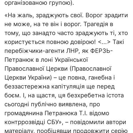
організованою групою).
«На жаль, зраджують свої. Ворог зрадити
не може, на те він і ворог. Трагедія в
тому, що занадто часто зраджують ті, хто
користується повною довірою! <...> Такі
перебіжчики-агенти ЛНР, як ФЕРЗЬ-
Петранюк в лоні Української
Православної Церкви (Православної
Церкви України) – це повна, ганебна і
беззастережна капітуляція ще перед
боєм. І, на щастя, ця безхребетна істота
сьогодні публічно виявлена, про
громадянина Петранюка Т.І. відомо
контррозвідці СБУ», – повідомили автори
матеріалу, пообіцявши продовжити серію