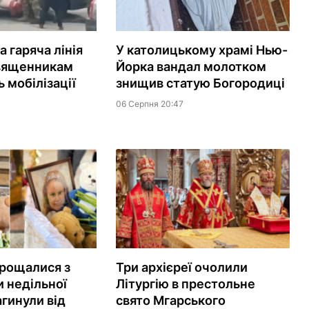
 гаряча лінія
У католицькому храмі Нью-
вященникам
Йорка вандал молотком
 мобілізації
знищив статую Богородиці
06 Серпня 20:47
рощалися з
Три архієреї очолили
 недільної
Літургію в престольне
агинули від
свято Мгарського