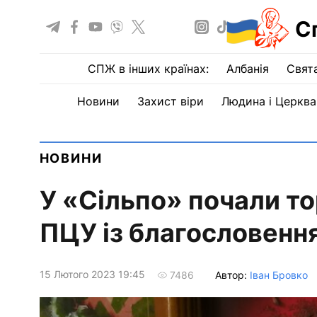
С
СПЖ в інших країнах:
Албанія
Свят
Новини
Захист віри
Людина і Церква
НОВИНИ
У «Сільпо» почали т
ПЦУ із благословенн
15 Лютого 2023 19:45
Автор:
Іван Бровко
7486