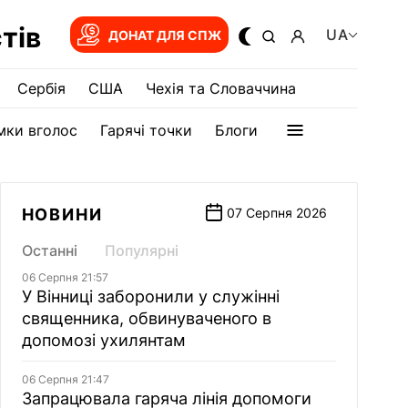
тів
UA
ДОНАТ ДЛЯ СПЖ
Сербія
США
Чехія та Словаччина
мки вголос
Гарячі точки
Блоги
НОВИНИ
07 Серпня 2026
Останні
Популярні
06 Серпня 21:57
У Вінниці заборонили у служінні
священника, обвинуваченого в
допомозі ухилянтам
06 Серпня 21:47
Запрацювала гаряча лінія допомоги