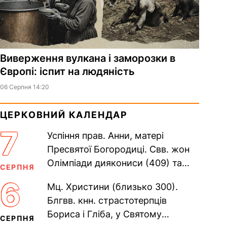
Виверження вулкана і заморозки в
Європі: іспит на людяність
06 Серпня 14:20
ЦЕРКОВНИЙ КАЛЕНДАР
7
Успіння прав. Анни, матері
Пресвятої Богородиці. Свв. жон
Олімпіади диякониси (409) та
СЕРПНЯ
Євпраксії діви, Тавенської (413).
6
Мц. Христини (близько 300).
Пам’ять V Вселенського...
Блгвв. кнн. страстотерпців
Бориса і Гліба, у Святому
СЕРПНЯ