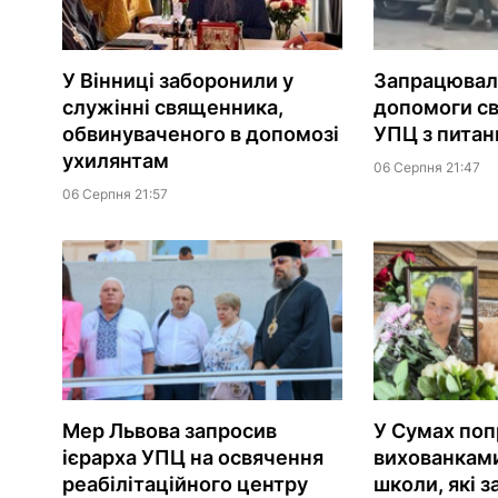
У Вінниці заборонили у
Запрацювала
служінні священника,
допомоги с
обвинуваченого в допомозі
УПЦ з питань
ухилянтам
06 Серпня 21:47
06 Серпня 21:57
Мер Львова запросив
У Сумах поп
ієрарха УПЦ на освячення
вихованками
реабілітаційного центру
школи, які з