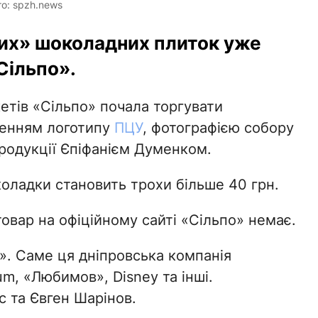
о: spzh.news
их» шоколадних плиток уже
Сільпо».
етів «Сільпо» почала торгувати
женням логотипу
ПЦУ
, фотографією собору
родукції Єпіфанієм Думенком.
оладки становить трохи більше 40 грн.
овар на офіційному сайті «Сільпо» немає.
. Саме ця дніпровська компанія
um, «Любимов», Disney та інші.
с та Євген Шарінов.