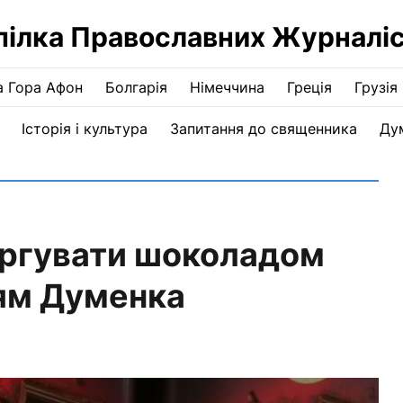
пілка Православних Журналіс
а Гора Афон
Болгарія
Німеччина
Греція
Грузія
Історія і культура
Запитання до священника
Ду
оргувати шоколадом
ям Думенка