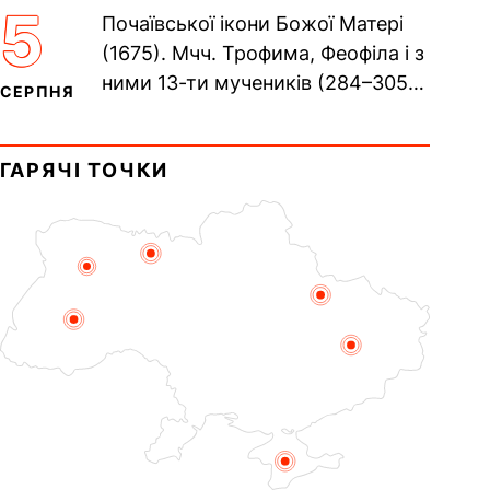
Хрещенні Романа і Давида (1015).
5
Почаївської ікони Божої Матері
Прп. Полікарпа, архімандрита...
(1675). Мчч. Трофима, Феофіла і з
ними 13-ти мучеників (284–305).
СЕРПНЯ
Сщмч. Аполлінарія, єп.
Равенійського (близько 75)....
ГАРЯЧІ ТОЧКИ