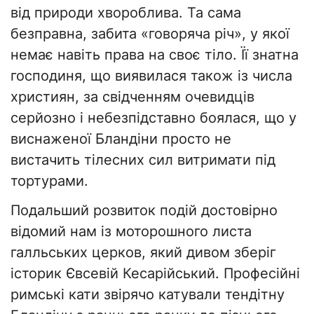
від природи хвороблива. ​Та сама
безправна, забита «говоряча річ», у якої
немає навіть права на своє тіло. Її знатна
господиня, що виявилася також із числа
християн, за свідченням очевидців
серйозно і небезпідставно боялася, що у
виснаженої Бландіни просто не
вистачить тілесних сил витримати під
тортурами.
​Подальший розвиток подій достовірно
відомий нам із моторошного листа
галльських церков, який дивом зберіг
історик Євсевій Кесарійський. Професійні
римські кати звірячо катували тендітну