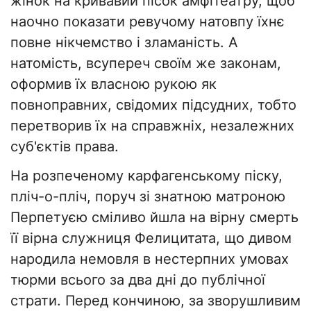
жінок на кривавий пісок амфітеатру, щоб
наочно показати ревучому натовпу їхнє
повне нікчемство і зламаність. А
натомість, всупереч своїм же законам,
оформив їх власною рукою як
повноправних, свідомих підсудних, тобто
перетворив їх на справжніх, незалежних
суб'єктів права.
​На розпеченому карфагенському піску,
пліч-о-пліч, поруч зі знатною матроною
Перпетуєю сміливо йшла на вірну смерть
її вірна служниця Фелицитата, що дивом
народила немовля в нестерпних умовах
тюрми всього за два дні до публічної
страти. Перед кончиною, за зворушливим