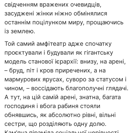
свідченням вражених очевидців,
засуджені жінки ніжно обмінялися
останнім поцілунком миру, прощаючись
із землею.
​Той самий амфітеатр адже спочатку
проєктували і будували як гігантську
модель станової ієрархії: внизу, на арені,
– бруд, піт і кров приречених, а на
мармурових ярусах, суворо за статусом і
чином, – воссідають благополучні глядачі.
А тут, на цій самій арені, знатна, багата
господиня і вбога рабиня стояли
обнявшись, як абсолютно рівні, вільні
сестри, що розділяють одну долю.
Кам'яна піраміда соціальної нерівності,