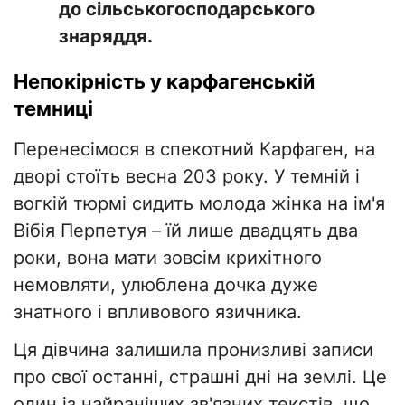
до сільськогосподарського
знаряддя.
​Непокірність у карфагенській
темниці
​Перенесімося в спекотний Карфаген, на
дворі стоїть весна 203 року. У темній і
вогкій тюрмі сидить молода жінка на ім'я
Вібія Перпетуя – їй лише двадцять два
роки, вона мати зовсім крихітного
немовляти, улюблена дочка дуже
знатного і впливового язичника.
​Ця дівчина залишила пронизливі записи
про свої останні, страшні дні на землі. Це
один із найраніших зв'язних текстів, що