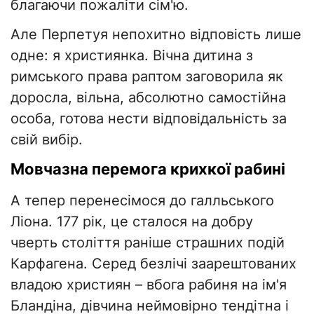
благаючи пожаліти сім'ю.
​Але Перпетуя непохитно відповість лише
одне: я християнка. Вічна дитина з
римського права раптом заговорила як
доросла, вільна, абсолютно самостійна
особа, готова нести відповідальність за
свій вибір.
​Мовчазна перемога крихкої рабині
​А тепер перенесімося до галльського
Ліона. 177 рік, це сталося на добру
чверть століття раніше страшних подій
Карфагена. Серед безлічі заарештованих
владою християн – вбога рабиня на ім'я
Бландіна, дівчина неймовірно тендітна і