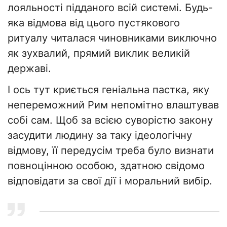
лояльності підданого всій системі. Будь-
яка відмова від цього пустякового
ритуалу читалася чиновниками виключно
як зухвалий, прямий виклик великій
державі.
​І ось тут криється геніальна пастка, яку
непереможний Рим непомітно влаштував
собі сам. Щоб за всією суворістю закону
засудити людину за таку ідеологічну
відмову, її передусім треба було визнати
повноцінною особою, здатною свідомо
відповідати за свої дії і моральний вибір.