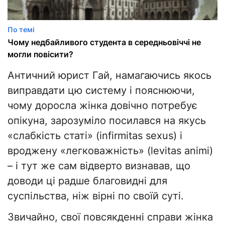
По темі
Чому недбайливого студента в середньовіччі не
могли повісити?
Античний юрист Гай, намагаючись якось
виправдати цю систему і пояснюючи,
чому доросла жінка довічно потребує
опікуна, зарозуміло посилався на якусь
«слабкість статі» (infirmitas sexus) і
вроджену «легковажність» (levitas animi)
– і тут же сам відверто визнавав, що
доводи ці радше благовидні для
суспільства, ніж вірні по своїй суті.
​Звичайно, свої повсякденні справи жінка