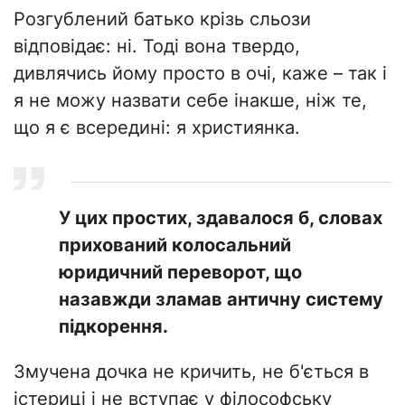
​Розгублений батько крізь сльози
відповідає: ні. Тоді вона твердо,
дивлячись йому просто в очі, каже – так і
я не можу назвати себе інакше, ніж те,
що я є всередині: я християнка.
​У цих простих, здавалося б, словах
прихований колосальний
юридичний переворот, що
назавжди зламав античну систему
підкорення.
Змучена дочка не кричить, не б'ється в
істериці і не вступає у філософську