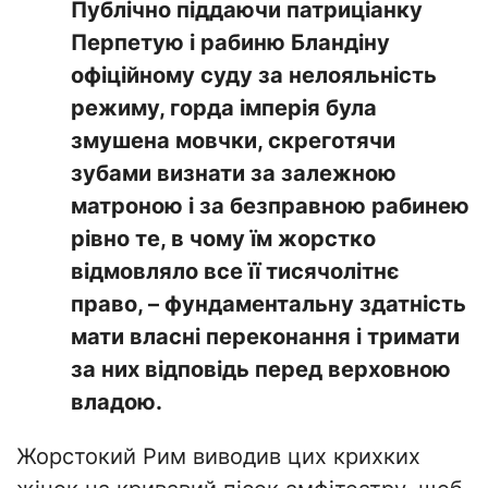
​Публічно піддаючи патриціанку
Перпетую і рабиню Бландіну
офіційному суду за нелояльність
режиму, горда імперія була
змушена мовчки, скреготячи
зубами визнати за залежною
матроною і за безправною рабинею
рівно те, в чому їм жорстко
відмовляло все її тисячолітнє
право, – фундаментальну здатність
мати власні переконання і тримати
за них відповідь перед верховною
владою.
​Жорстокий Рим виводив цих крихких