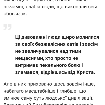
нікчемні, слабкі люди, що виконали свій
обов'язок.
​Ці дивовижні люди щиро молилися
за своїх безжалісних катів і зовсім
не звеличувалися над тими
нещасними, хто просто не
витримав пекельного болю і
зламався, відрікшись від Христа.
​Але в них приховано щось зовсім інше,
набагато масштабніше і глибше, що
змінює саму суть людської цивілізації.