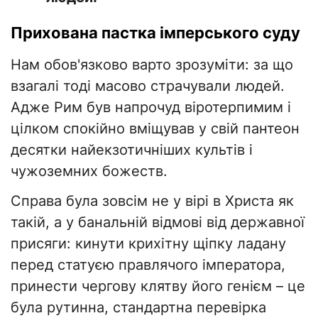
​Прихована пастка імперського суду
​Нам обов'язково варто зрозуміти: за що
взагалі тоді масово страчували людей.
Адже Рим був напрочуд віротерпимим і
цілком спокійно вміщував у свій пантеон
десятки найекзотичніших культів і
чужоземних божеств.
​Справа була зовсім не у вірі в Христа як
такій, а у банальній відмові від державної
присяги: кинути крихітну щіпку ладану
перед статуєю правлячого імператора,
принести чергову клятву його генієм – це
була рутинна, стандартна перевірка