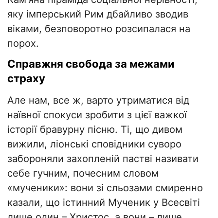
яку імперський Рим дбайливо зводив
віками, безповоротно розсипалася на
порох.
​Справжня свобода за межами
страху
​Але нам, все ж, варто утриматися від
наївної спокуси зробити з цієї важкої
історії бравурну пісню. Ті, що дивом
вижили, ліонські сповідники суворо
забороняли захопленій пастві називати
себе гучним, почесним словом
«мученики»: вони зі сльозами смиренно
казали, що істинний Мученик у Всесвіті
лише один – Христос, а вони – лише