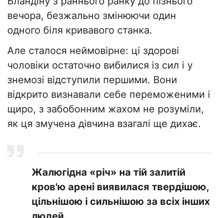
Бландіну з раннього ранку до пізнього
вечора, безжально змінюючи один
одного біля кривавого станка.
​Але сталося неймовірне: ці здорові
чоловіки остаточно вибилися із сил і у
знемозі відступили першими. Вони
відкрито визнавали себе переможеними і
щиро, з забобонним жахом не розуміли,
як ця змучена дівчина взагалі ще дихає.
Жалюгідна «річ» на тій залитій
кров'ю арені виявилася твердішою,
цільнішою і сильнішою за всіх інших
людей.