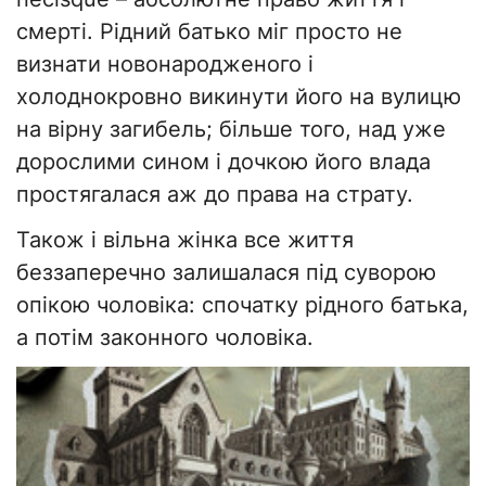
смерті. Рідний батько міг просто не
визнати новонародженого і
холоднокровно викинути його на вулицю
на вірну загибель; більше того, над уже
дорослими сином і дочкою його влада
простягалася аж до права на страту.
Також і вільна жінка все життя
беззаперечно залишалася під суворою
опікою чоловіка: спочатку рідного батька,
а потім законного чоловіка.