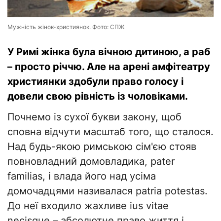
Мужність жінок-християнок. Фото: СПЖ
​У Римі жінка була вічною дитиною, а раб
– просто річчю. Але на арені амфітеатру
християнки здобули право голосу і
довели свою рівність із чоловіками.
​Почнемо із сухої букви закону, щоб
сповна відчути масштаб того, що сталося.
Над будь-якою римською сім'єю стояв
повновладний домовладика, pater
familias, і влада його над усіма
домочадцями називалася patria potestas.
До неї входило жахливе ius vitae
necisque – абсолютне право життя і