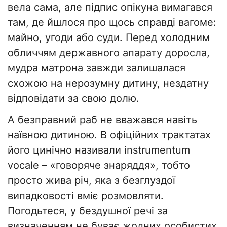
вела сама, але підпис опікуна вимагався
там, де йшлося про щось справді вагоме:
майно, угоди або суди. Перед холодним
обличчям державного апарату доросла,
мудра матрона завжди залишалася
схожою на нерозумну дитину, нездатну
відповідати за свою долю.
​А безправний раб не вважався навіть
наївною дитиною. В офіційних трактатах
його цинічно називали instrumentum
vocale – «говоряче знаряддя», тобто
просто жива річ, яка з безглуздої
випадковості вміє розмовляти.
Погодьтеся, у бездушної речі за
визначенням не буває жодних особистих