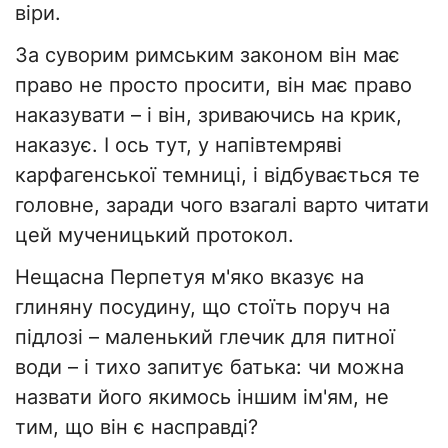
віри.
​За суворим римським законом він має
право не просто просити, він має право
наказувати – і він, зриваючись на крик,
наказує. І ось тут, у напівтемряві
карфагенської темниці, і відбувається те
головне, заради чого взагалі варто читати
цей мученицький протокол.
​Нещасна Перпетуя м'яко вказує на
глиняну посудину, що стоїть поруч на
підлозі – маленький глечик для питної
води – і тихо запитує батька: чи можна
назвати його якимось іншим ім'ям, не
тим, що він є насправді?