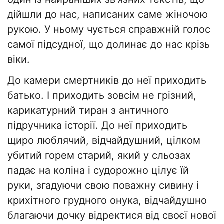
дійшли до нас, написаних саме жіночою
рукою. У ньому чується справжній голос
самої підсудної, що долинає до нас крізь
віки.
​До камери смертників до неї приходить
батько. І приходить зовсім не грізний,
карикатурний тиран з античного
підручника історії. До неї приходить
щиро люблячий, відчайдушний, цілком
убитий горем старий, який у сльозах
падає на коліна і судорожно цілує їй
руки, згадуючи свою поважну сивину і
крихітного грудного онука, відчайдушно
благаючи дочку відректися від своєї нової