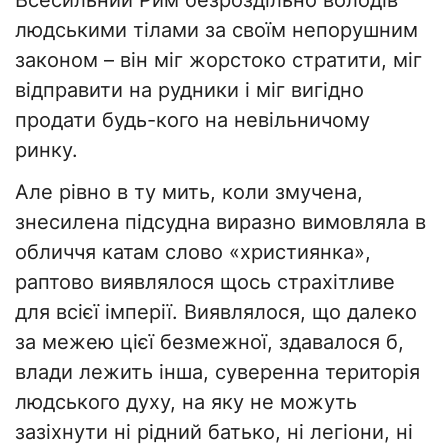
Всесильний Рим безроздільно володів
людськими тілами за своїм непорушним
законом – він міг жорстоко стратити, міг
відправити на рудники і міг вигідно
продати будь-кого на невільничому
ринку.
​Але рівно в ту мить, коли змучена,
знесилена підсудна виразно вимовляла в
обличчя катам слово «християнка»,
раптово виявлялося щось страхітливе
для всієї імперії. Виявлялося, що далеко
за межею цієї безмежної, здавалося б,
влади лежить інша, суверенна територія
людського духу, на яку не можуть
зазіхнути ні рідний батько, ні легіони, ні