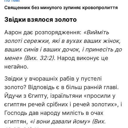
По темі
Священник без минулого зупиняє кровопролиття
Звідки взялося золото
Аарон дає розпорядження:
«Вийміть
золоті сережки, які в вухах ваших жінок,
ваших синів і ваших дочок, і принесіть до
мене» (Вих. 32:2).
Народ виконує це
негайно.
Звідки у вчорашніх рабів у пустелі
золото? Відповідь є в більш ранній главі.
Йдучи з Єгипту, ізраїльтяни «просили у
єгиптян речей срібних і речей золотих», і
Господь дав народу милість в очах
єгиптян,
«і вони давали йому» (Вих.