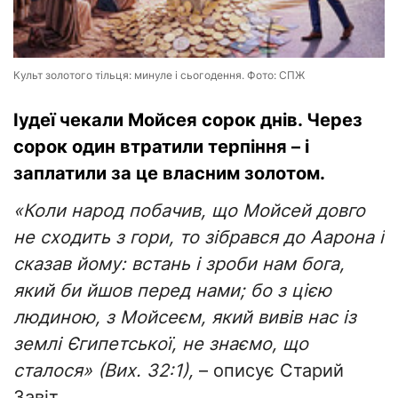
Культ золотого тільця: минуле і сьогодення. Фото: СПЖ
Іудеї чекали Мойсея сорок днів. Через
сорок один втратили терпіння – і
заплатили за це власним золотом.
«Коли народ побачив, що Мойсей довго
не сходить з гори, то зібрався до Аарона і
сказав йому: встань і зроби нам бога,
який би йшов перед нами; бо з цією
людиною, з Мойсеєм, який вивів нас із
землі Єгипетської, не знаємо, що
сталося» (Вих. 32:1),
– описує Старий
Завіт.