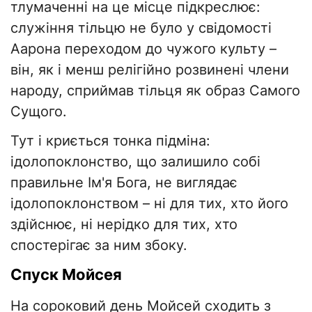
тлумаченні на це місце підкреслює:
служіння тільцю не було у свідомості
Аарона переходом до чужого культу –
він, як і менш релігійно розвинені члени
народу, сприймав тільця як образ Самого
Сущого.
Тут і криється тонка підміна:
ідолопоклонство, що залишило собі
правильне Ім'я Бога, не виглядає
ідолопоклонством – ні для тих, хто його
здійснює, ні нерідко для тих, хто
спостерігає за ним збоку.
Спуск Мойсея
На сороковий день Мойсей сходить з