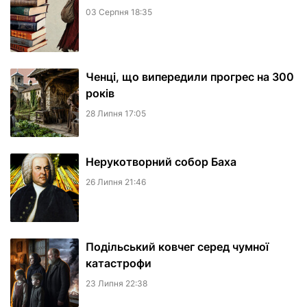
03 Серпня 18:35
Ченці, що випередили прогрес на 300
років
28 Липня 17:05
Нерукотворний собор Баха
26 Липня 21:46
Подільський ковчег серед чумної
катастрофи
23 Липня 22:38