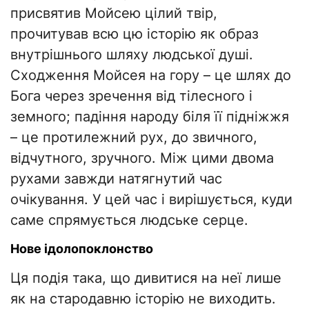
присвятив Мойсею цілий твір,
прочитував всю цю історію як образ
внутрішнього шляху людської душі.
Сходження Мойсея на гору – це шлях до
Бога через зречення від тілесного і
земного; падіння народу біля її підніжжя
– це протилежний рух, до звичного,
відчутного, зручного. Між цими двома
рухами завжди натягнутий час
очікування. У цей час і вирішується, куди
саме спрямується людське серце.
Нове ідолопоклонство
Ця подія така, що дивитися на неї лише
як на стародавню історію не виходить.