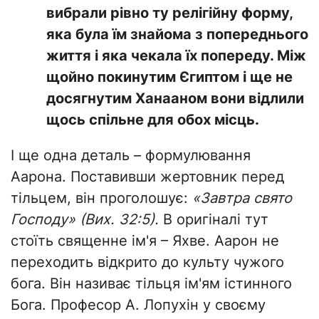
вибрали рівно ту релігійну форму,
яка була їм знайома з попереднього
життя і яка чекала їх попереду. Між
щойно покинутим Єгиптом і ще не
досягнутим Ханааном вони відлили
щось спільне для обох місць.
І ще одна деталь – формулювання
Аарона. Поставивши жертовник перед
тільцем, він проголошує:
«Завтра свято
Господу» (Вих. 32:5).
В оригіналі тут
стоїть священне ім'я – Яхве. Аарон не
переходить відкрито до культу чужого
бога. Він називає тільця ім'ям істинного
Бога. Професор А. Лопухін у своєму