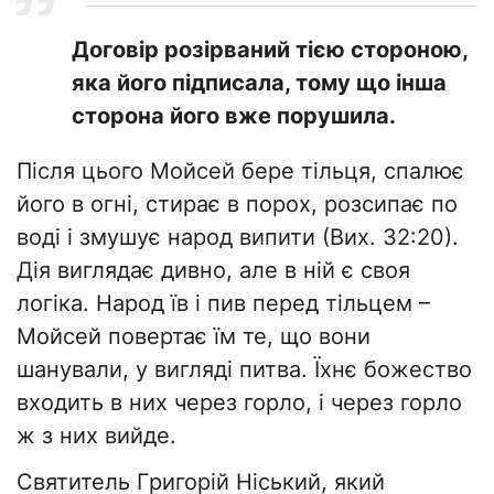
Договір розірваний тією стороною,
яка його підписала, тому що інша
сторона його вже порушила.
Після цього Мойсей бере тільця, спалює
його в огні, стирає в порох, розсипає по
воді і змушує народ випити (Вих. 32:20).
Дія виглядає дивно, але в ній є своя
логіка. Народ їв і пив перед тільцем –
Мойсей повертає їм те, що вони
шанували, у вигляді питва. Їхнє божество
входить в них через горло, і через горло
ж з них вийде.
Святитель Григорій Ніський, який