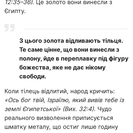
12:35–36)
. Це золото вони винесли з
Єгипту.
З цього золота відливають тільця.
Те саме цінне, що вони винесли з
полону, йде в переплавку під фігуру
божества, яке не дає нікому
свободи.
Коли тілець відлитий, народ кричить:
«Ось бог твій, Ізраїлю, який вивів тебе із
землі Єгипетської» (Вих. 32:4).
Чудо
реального визволення приписується
шматку металу, що остиг лише годину