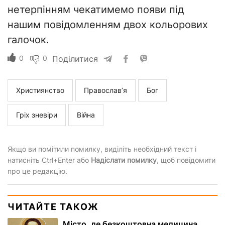
нетерпінням чекатимемо появи під
нашим повідомленням двох кольорових
галочок.
0
0
Поділитися
Християнство
Православ’я
Бог
Гріх зневіри
Війна
Якщо ви помітили помилку, виділіть необхідний текст і
натисніть Ctrl+Enter або
Надіслати помилку
, щоб повідомити
про це редакцію.
ЧИТАЙТЕ ТАКОЖ
Місто, де безкоштовна медицина