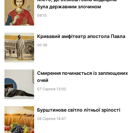
була державним злочином
08:10
​Кривавий амфітеатр апостола Павла
00:36
Смирення починається із заплющених
очей
07 Серпня 13:00
Бурштинове світло літньої зрілості
06 Серпня 14:47