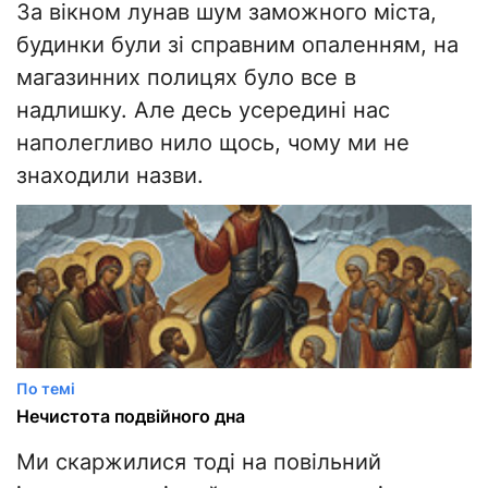
За вікном лунав шум заможного міста,
будинки були зі справним опаленням, на
магазинних полицях було все в
надлишку. Але десь усередині нас
наполегливо нило щось, чому ми не
знаходили назви.
По темі
Нечистота подвійного дна
Ми скаржилися тоді на повільний