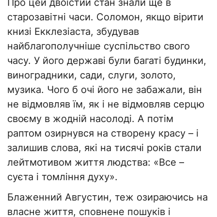
Про цей двоїстий стан знали ще в
старозавітні часи. Соломон, якщо вірити
книзі Екклезіаста, збудував
найблагополучніше суспільство свого
часу. У його державі були багаті будинки,
виноградники, сади, слуги, золото,
музика. Чого б очі його не забажали, він
не відмовляв їм, як і не відмовляв серцю
своєму в жодній насолоді. А потім
раптом озирнувся на створену красу – і
залишив слова, які на тисячі років стали
лейтмотивом життя людства: «Все –
суєта і томління духу».
Блаженний Августин, теж озираючись на
власне життя, сповнене пошуків і