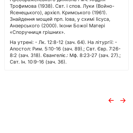
Трофимова (1938). Свт. і спов. Луки (Войно-
Ясенецького), архієп. Кримського (1961).
Знайдення мощей прп. Іова, у схимі Іісуса,
Анзерського (2000). Ікони Божої Матері
«Споручниця грішних».
На утрені: - Лк. 12:8-12 (зач. 64). На літургії: -
Апостол: Рим. 5:10-16 (зач. 89).; Свт. Євр. 7:26-
8:2 (зач. 318). Євангеліє.: Мф. 8:23-27 (зач. 27).;
Свт. Ін. 10:9-16 (зач. 36).