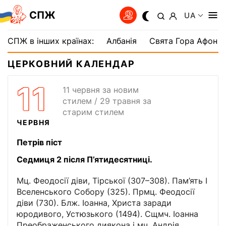
СПЖ
UA
СПЖ в інших країнах:
Албанія
Свята Гора Афон
ЦЕРКОВНИЙ КАЛЕНДАР
11
11 червня за новим
стилем / 29 травня за
старим стилем
ЧЕРВНЯ
Петрів піст
Cедмиця 2 після П’ятидесятниці.
Мц. Феодосії діви, Тірської (307–308). Пам’ять I
Вселенського Собору (325). Прмц. Феодосії
діви (730). Блж. Іоанна, Христа заради
юродивого, Устюзького (1494). Сщмч. Іоанна
Преображенського диякона і мч. Андрія