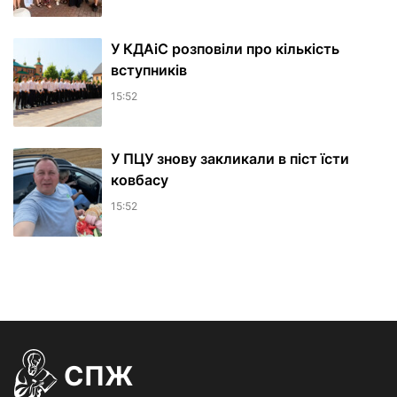
У КДАіС розповіли про кількість
вступників
15:52
У ПЦУ знову закликали в піст їсти
ковбасу
15:52
СПЖ