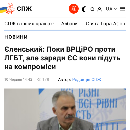
СПЖ
UA
СПЖ в інших країнах:
Албанія
Свята Гора Афон
НОВИНИ
Єленський: Поки ВРЦіРО проти
ЛГБТ, але заради ЄС вони підуть
на компроміси
Автор:
Редакція СПЖ
178
10 Червня 14:42