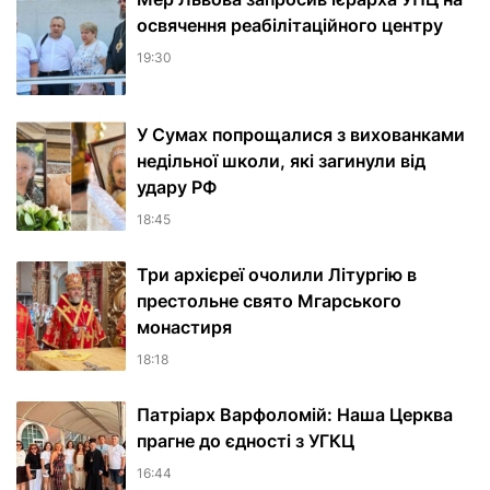
освячення реабілітаційного центру
19:30
У Сумах попрощалися з вихованками
недільної школи, які загинули від
удару РФ
18:45
Три архієреї очолили Літургію в
престольне свято Мгарського
монастиря
18:18
Патріарх Варфоломій: Наша Церква
прагне до єдності з УГКЦ
16:44