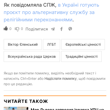
Як повідомляла СПЖ,
в Україні готують
проєкт про альтернативну службу за
релігійними переконаннями
.
0
0
Поділитися
Віктор Єленський
ЛГБТ
Європейські цінності
Всеукраїнська рада Церков
Традиційні цінності
Якщо ви помітили помилку, виділіть необхідний текст і
натисніть Ctrl+Enter або
Надіслати помилку
, щоб повідомити
про це редакцію.
ЧИТАЙТЕ ТАКОЖ
Мер Львова запросив ієрарха УПЦ на