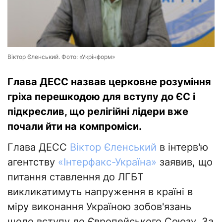
Віктор Єленський. Фото: «Укрінформ»
Глава ДЕСС назвав церковне розуміння
гріха перешкодою для вступу до ЄС і
підкреслив, що релігійні лідери вже
почали йти на компроміси.
Глава ДЕСС
Віктор Єленський
в інтерв'ю
агентству
«Інтерфакс-Україна»
заявив, що
питання ставлення до ЛГБТ
викликатимуть напруження в країні в
міру виконання Україною зобов'язань
щодо вступу до Європейського Союзу. За