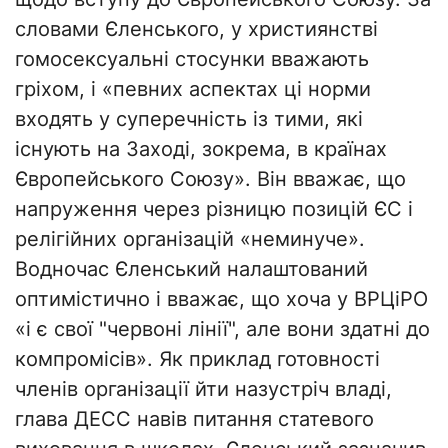
словами Єленського, у християнстві
гомосексуальні стосунки вважають
гріхом, і «певних аспектах ці норми
входять у суперечність із тими, які
існують на Заході, зокрема, в країнах
Європейського Союзу». Він вважає, що
напруження через різницю позицій ЄС і
релігійних організацій «неминуче».
Водночас Єленський налаштований
оптимістично і вважає, що хоча у ВРЦіРО
«і є свої "червоні лінії", але вони здатні до
компромісів». Як приклад готовності
членів організації йти назустріч владі,
глава ДЕСС навів питання статевого