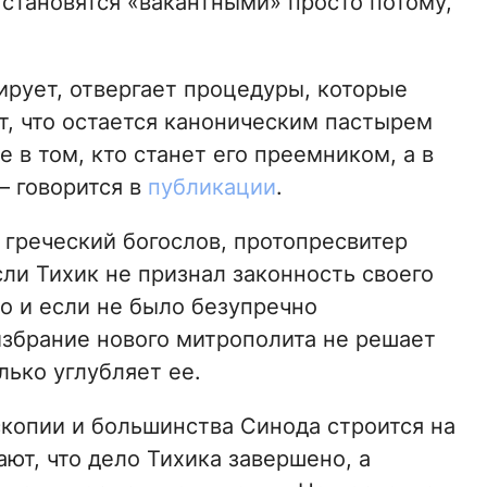
 становятся «вакантными» просто потому,
ирует, отвергает процедуры, которые
т, что остается каноническим пастырем
е в том, кто станет его преемником, а в
– говорится в
публикации
.
 греческий богослов, протопресвитер
сли Тихик не признал законность своего
о и если не было безупречно
избрание нового митрополита не решает
лько углубляет ее.
копии и большинства Синода строится на
ают, что дело Тихика завершено, а