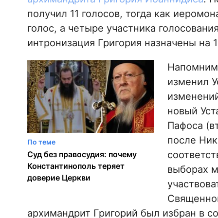
получил 11 голосов, тогда как иеромо
голос, а четыре участника голосовани
интронизация Григория назначены на 1
Напомним,
изменил У
изменений,
новый Уст
Пафоса (в
после Нико
По теме
соответст
Суд без правосудия: почему
Константинополь теряет
выборах м
доверие Церкви
участвова
Священног
архимандрит Григорий был избран в с