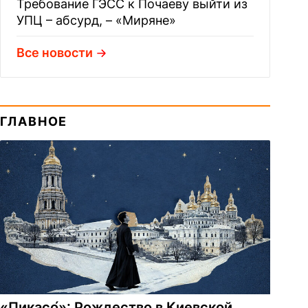
Требование ГЭСС к Почаеву выйти из
УПЦ – абсурд, – «Миряне»
Все новости
ГЛАВНОЕ
«Пикасо́»: Рождество в Киевской