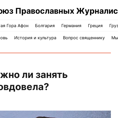
оюз Православных Журналис
ая Гора Афон
Болгария
Германия
Греция
Гру
ковь
История и культура
Вопрос священнику
Мы
жно ли занять
 овдовела?