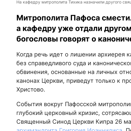
На кафедру митрополита Тихика назначили другого св
Митрополита Пафоса сместили
а кафедру уже отдали друго
богословы говорят о канонич
Когда речь идет о лишении архиерея 
без справедливого суда и каноническо
обвинения, основанные на личных отно
канонах Церкви, приведут только к пр
Христово.
События вокруг Пафосской митрополии
глубокий церковный кризис, сотряса
Священный Синод Церкви Кипра 26 м
архимандрита Григория Иоаннидиса
. 