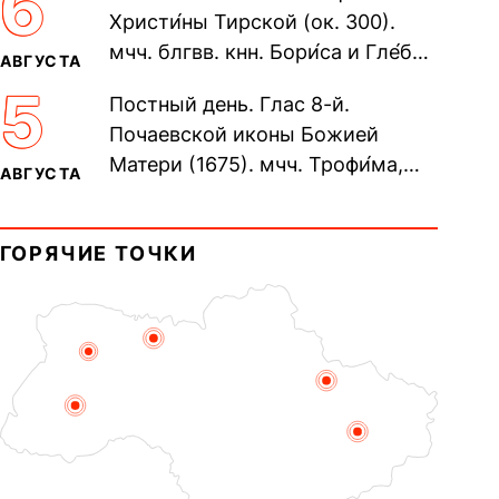
6
Христи́ны Тирской (ок. 300).
мчч. блгвв. кнн. Бори́са и Гле́ба,
АВГУСТА
во Святом Крещении Рома́на и
5
Постный день. Глас 8-й.
Дави́да (1015). Прп....
Почаевской иконы Божией
Матери (1675). мчч. Трофи́ма,
АВГУСТА
Фео́фила и с ними 13-ти
мучеников (284–305). прав.
ГОРЯЧИЕ ТОЧКИ
воина Фео́дора...