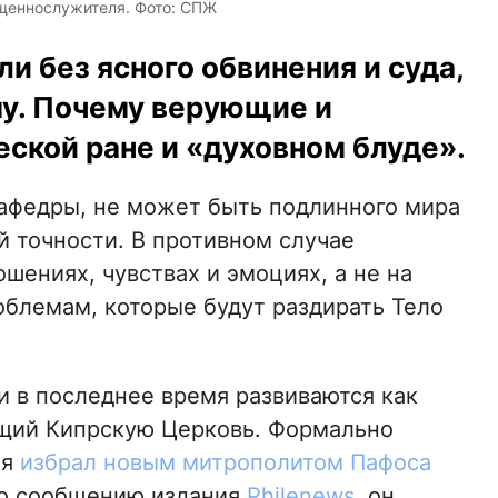
ященнослужителя. Фото: СПЖ
 без ясного обвинения и суда,
му. Почему верующие и
еской ране и «духовном блуде».
кафедры, не может быть подлинного мира
й точности. В противном случае
шениях, чувствах и эмоциях, а не на
облемам, которые будут раздирать Тело
 в последнее время развиваются как
ющий Кипрскую Церковь. Формально
ая
избрал новым митрополитом Пафоса
По сообщению издания
Philenews
, он