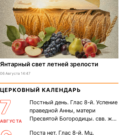
Янтарный свет летней зрелости
06 Августа 14:47
ЦЕРКОВНЫЙ КАЛЕНДАРЬ
7
Постный день. Глас 8-й. Успение
праведной Анны, матери
Пресвятой Богородицы. свв. жен
АВГУСТА
Олимпиа́ды, диаконисы (409) и
Поста нет. Глас 8-й. Мц.
прп. Евпракси́и девы,...