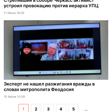
Стрелявший в соборе Черкасс активист
устроил провокацию против иерарха УПЦ
11 Июня 18:29
Эксперт не нашел разжигания вражды в
словах митрополита Феодосия
10 Июня 10:59
1
2
3
4
5
...