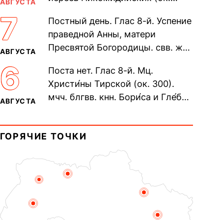
АВГУСТА
305). Прп. Моисе́я У́грина,
7
Постный день. Глас 8-й. Успение
Печерского, в Ближних
праведной Анны, матери
пещерах...
Пресвятой Богородицы. свв. жен
АВГУСТА
Олимпиа́ды, диаконисы (409) и
6
Поста нет. Глас 8-й. Мц.
прп. Евпракси́и девы,...
Христи́ны Тирской (ок. 300).
мчч. блгвв. кнн. Бори́са и Гле́ба,
АВГУСТА
во Святом Крещении Рома́на и
Дави́да (1015). Прп....
ГОРЯЧИЕ ТОЧКИ