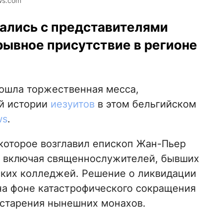
ws.com
ались с представителями
рывное присутствие в регионе
рошла торжественная месса,
й истории
иезуитов
в этом бельгийском
ws
.
которое возглавил епископ Жан-Пьер
, включая священнослужителей, бывших
ских колледжей. Решение о ликвидации
на фоне катастрофического сокращения
 старения нынешних монахов.