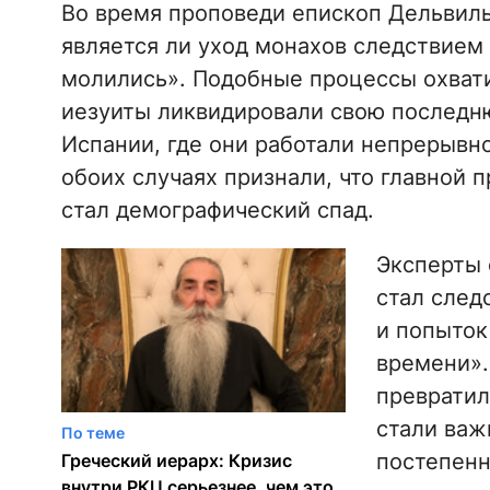
Во время проповеди епископ Дельвиль
является ли уход монахов следствием 
молились». Подобные процессы охвати
иезуиты ликвидировали свою последн
Испании, где они работали непрерывно
обоих случаях признали, что главной 
стал демографический спад.
Эксперты 
стал след
и попыток
времени».
превратил
стали важ
По теме
постепен
Греческий иерарх: Кризис
внутри РКЦ серьезнее, чем это