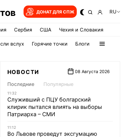
тов
RU
ДОНАТ ДЛЯ СПЖ
зия
Сербия
США
Чехия и Словакия
сли вслух
Горячие точки
Блоги
НОВОСТИ
08 Августа 2026
Последние
Популярные
11:32
Служивший с ПЦУ болгарский
клирик пытался влиять на выборы
Патриарха – СМИ
11:12
Во Львове проведут эксгумацию