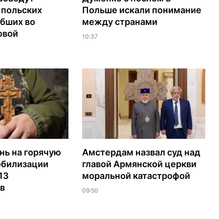
 польских
Польше искали понимание
ибших во
между странами
овой
10:37
нь на горячую
Амстердам назвал суд над
обилизации
главой Армянской церкви
13
моральной катастрофой
в
09:50