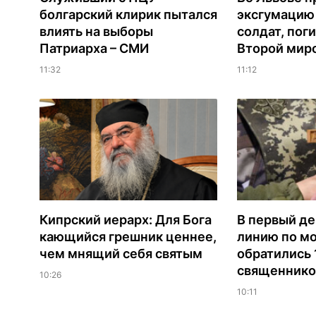
болгарский клирик пытался
эксгумацию
влиять на выборы
солдат, пог
Патриарха – СМИ
Второй мир
11:32
11:12
Кипрский иерарх: Для Бога
В первый де
кающийся грешник ценнее,
линию по м
чем мнящий себя святым
обратились 
священнико
10:26
10:11