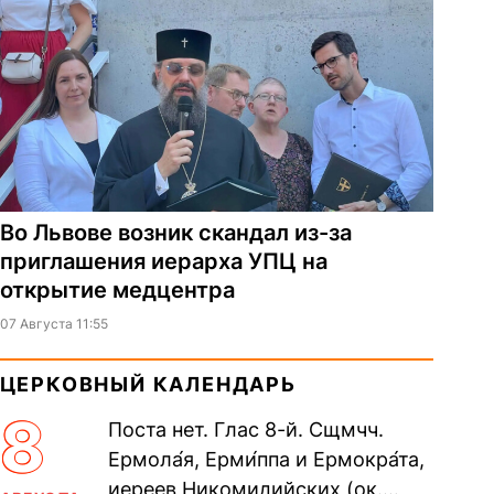
Во Львове возник скандал из-за
приглашения иерарха УПЦ на
открытие медцентра
07 Августа 11:55
ЦЕРКОВНЫЙ КАЛЕНДАРЬ
8
Поста нет. Глас 8-й. Сщмчч.
Ермола́я, Ерми́ппа и Ермокра́та,
иереев Никомидийских (ок.