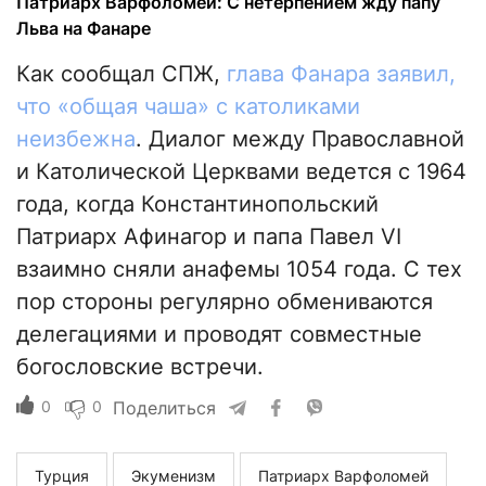
Патриарх Варфоломей: С нетерпением жду папу
Льва на Фанаре
Как сообщал СПЖ,
глава Фанара заявил,
что «общая чаша» с католиками
неизбежна
. Диалог между Православной
и Католической Церквами ведется с 1964
года, когда Константинопольский
Патриарх Афинагор и папа Павел VI
взаимно сняли анафемы 1054 года. С тех
пор стороны регулярно обмениваются
делегациями и проводят совместные
богословские встречи.
0
0
Поделиться
Турция
Экуменизм
Патриарх Варфоломей