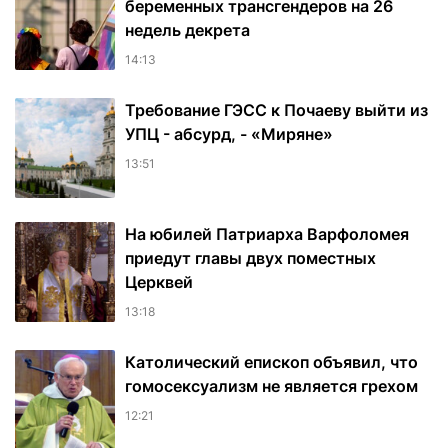
беременных трансгендеров на 26
недель декрета
14:13
Требование ГЭСС к Почаеву выйти из
УПЦ - абсурд, - «Миряне»
13:51
На юбилей Патриарха Варфоломея
приедут главы двух поместных
Церквей
13:18
Католический епископ объявил, что
гомосексуализм не является грехом
12:21