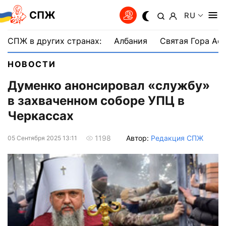
СПЖ
RU
СПЖ в других странах:
Албания
Святая Гора Аф
НОВОСТИ
Думенко анонсировал «службу»
в захваченном соборе УПЦ в
Черкассах
Автор:
Редакция СПЖ
1198
05 Сентября 2025 13:11