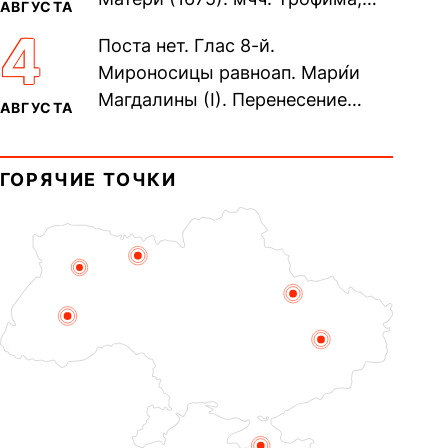
АВГУСТА
Фео́фила и с ними 13-ти
4
Поста нет. Глас 8-й.
мучеников (284–305). прав.
Мироносицы равноап. Мари́и
воина Фео́дора...
Магдалины (I). Перенесение
АВГУСТА
мощей сщмч. Фо́ки, епископа
Синопского (403–404). Прп.
ГОРЯЧИЕ ТОЧКИ
Корни́лия...