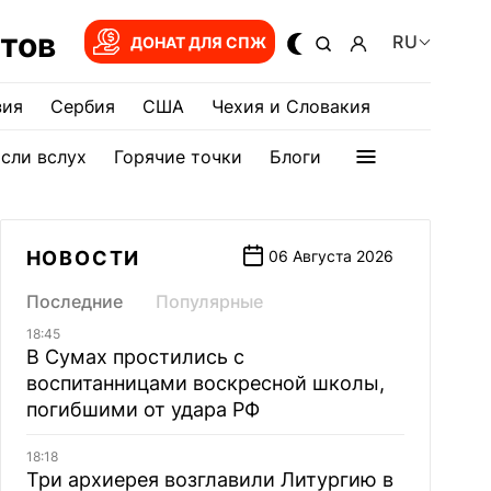
тов
RU
ДОНАТ ДЛЯ СПЖ
зия
Сербия
США
Чехия и Словакия
сли вслух
Горячие точки
Блоги
НОВОСТИ
06 Августа 2026
Последние
Популярные
18:45
В Сумах простились с
воспитанницами воскресной школы,
погибшими от удара РФ
18:18
Три архиерея возглавили Литургию в