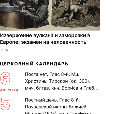
Извержение вулкана и заморозки в
Европе: экзамен на человечность
14:20
ЦЕРКОВНЫЙ КАЛЕНДАРЬ
6
Поста нет. Глас 8-й. Мц.
Христи́ны Тирской (ок. 300).
мчч. блгвв. кнн. Бори́са и Гле́ба,
АВГУСТА
во Святом Крещении Рома́на и
5
Постный день. Глас 8-й.
Дави́да (1015). Прп....
Почаевской иконы Божией
Матери (1675). мчч. Трофи́ма,