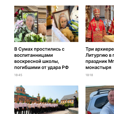
В Сумах простились с
Три архиере
воспитанницами
Литургию в
воскресной школы,
праздник М
погибшими от удара РФ
монастыря
18:45
18:18