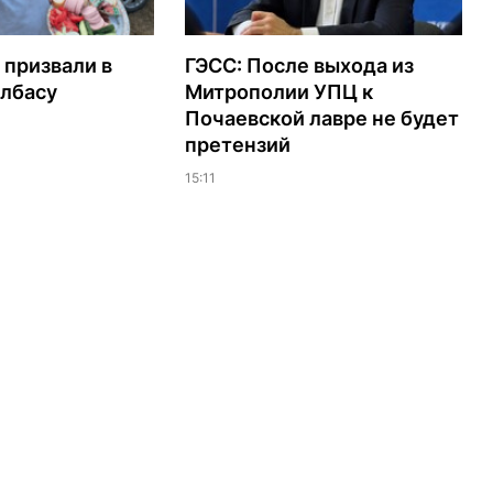
 призвали в
ГЭСС: После выхода из
олбасу
Митрополии УПЦ к
Почаевской лавре не будет
претензий
15:11