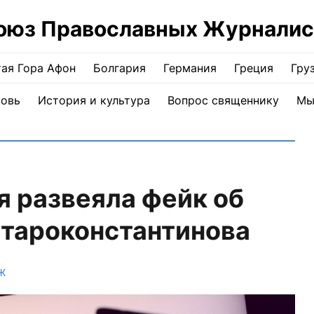
оюз Православных Журналис
ая Гора Афон
Болгария
Германия
Греция
Гру
ковь
История и культура
Вопрос священнику
Мы
 развеяла фейк об
Староконстантинова
Ж