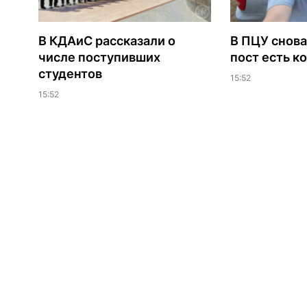
В КДАиС рассказали о
В ПЦУ снова
числе поступивших
пост есть к
студентов
15:52
15:52