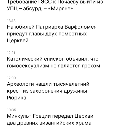
Требование ГЭСС к Почаеву выйти из
УПЦ – абсурд, – «Миряне»
13:18
На юбилей Патриарха Варфоломея
приедут главы двух поместных
Церквей
12:21
Католический епископ объявил, что
гомосексуализм не является грехом
12:00
Археологи нашли тысячелетний
крест из захоронения дружины
Рюрика
10:35
Минкульт Греции передал Церкви
два древних византийских храма