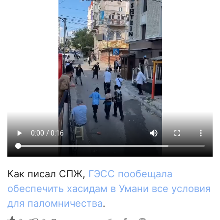
Как писал СПЖ,
ГЭСС пообещала
обеспечить хасидам в Умани все условия
для паломничества
.