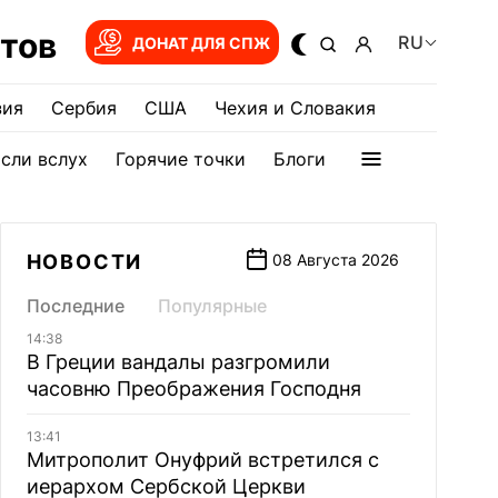
тов
RU
ДОНАТ ДЛЯ СПЖ
зия
Сербия
США
Чехия и Словакия
сли вслух
Горячие точки
Блоги
НОВОСТИ
08 Августа 2026
Последние
Популярные
14:38
В Греции вандалы разгромили
часовню Преображения Господня
13:41
Митрополит Онуфрий встретился с
иерархом Сербской Церкви