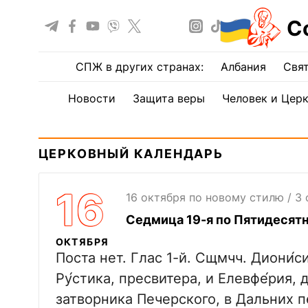
С
СПЖ в других странах:
Албания
Свят
Новости
Защита веры
Человек и Цер
ЦЕРКОВНЫЙ КАЛЕНДАРЬ
16
16 октября по новому стилю / 3
Седмица 19-я по Пятидесят
ОКТЯБРЯ
Поста нет. Глас 1-й. Сщмчч. Диони́с
Ру́стика, пресвитера, и Елевфе́рия, 
затворника Печерского, в Дальних п