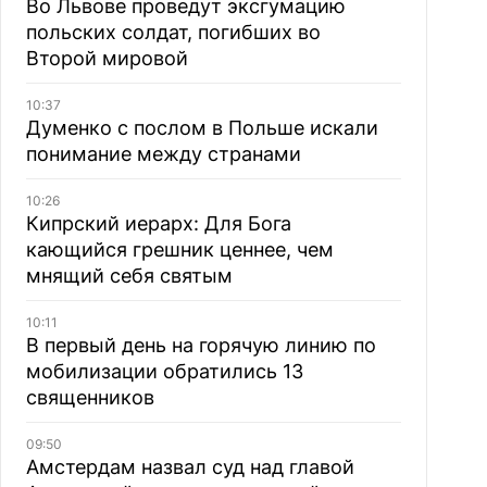
Во Львове проведут эксгумацию
польских солдат, погибших во
Второй мировой
10:37
Думенко с послом в Польше искали
понимание между странами
10:26
Кипрский иерарх: Для Бога
кающийся грешник ценнее, чем
мнящий себя святым
10:11
В первый день на горячую линию по
мобилизации обратились 13
священников
09:50
Амстердам назвал суд над главой