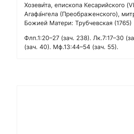
Хозеви́та, епископа Кесарийского (VI)
Агафа́нгела (Преображенского), мит
Божией Матери: Трубчевская (1765)
Флп.1:20–27 (зач. 238). Лк.7:17–30 (
(зач. 40). Мф.13:44–54 (зач. 55).