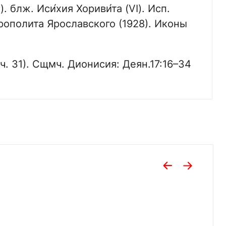
. блж. Иси́хия Хориви́та (VI). Исп.
рополита Ярославского (1928). Иконы
зач. 31). Сщмч. Дионисия: Деян.17:16–34