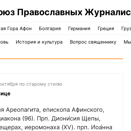
оюз Православных Журналис
ая Гора Афон
Болгария
Германия
Греция
Гру
ковь
История и культура
Вопрос священнику
Мы
 октября по старому стилю
нице
ия Ареопагита, епископа Афинского,
диакона (96). Прп. Диони́сия Щепы,
ещерах, иеромонаха (XV). прп. Иоа́нна