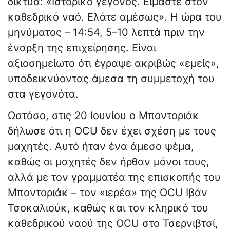
δίκτυα: «Ιστορικό γεγονός. Είμαστε στον
καθεδρικό ναό. Ελάτε αμέσως». Η ώρα του
μηνύματος – 14:54, 5–10 λεπτά πριν την
έναρξη της επιχείρησης. Είναι
αξιοσημείωτο ότι έγραψε ακριβώς «εμείς»,
υποδεικνύοντας άμεσα τη συμμετοχή του
στα γεγονότα.
Ωστόσο, στις 20 Ιουνίου ο Μποντοριάκ
δήλωσε ότι η OCU δεν έχει σχέση με τους
μαχητές. Αυτό ήταν ένα άμεσο ψέμα,
καθώς οι μαχητές δεν ήρθαν μόνοι τους,
αλλά με τον γραμματέα της επισκοπής του
Μποντοριάκ – τον «ιερέα» της OCU Ιβάν
Τσοκαλιούκ, καθώς και τον κληρικό του
καθεδρικού ναού της OCU στο Τσερνιβτσί,