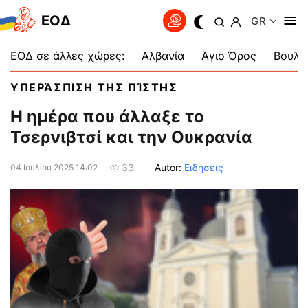
EOΔ
GR
ΕΟΔ σε άλλες χώρες:
Αλβανία
Άγιο Όρος
Βουλγ
ΥΠΕΡΆΣΠΙΣΗ ΤΗΣ ΠΊΣΤΗΣ
Η ημέρα που άλλαξε το
Τσερνιβτσί και την Ουκρανία
Autor:
Ειδήσεις
33
04 Ιουλίου 2025 14:02