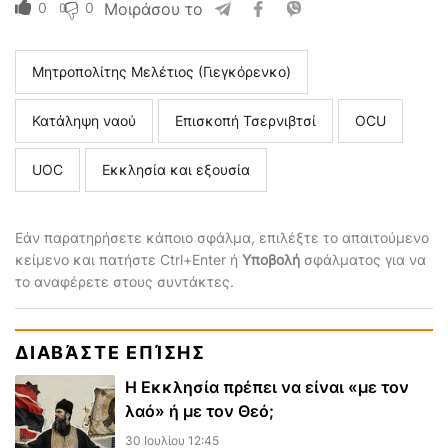
0
0
Μοιράσου το
Μητροπολίτης Μελέτιος (Γιεγκόρενκο)
Κατάληψη ναού
Επισκοπή Τσερνιβτσί
ΟCU
UOC
Εκκλησία και εξουσία
Εάν παρατηρήσετε κάποιο σφάλμα, επιλέξτε το απαιτούμενο
κείμενο και πατήστε Ctrl+Enter ή
Υποβολή
σφάλματος για να
το αναφέρετε στους συντάκτες.
ΔΙΑΒΆΣΤΕ ΕΠΊΣΗΣ
Η Εκκλησία πρέπει να είναι «με τον
λαό» ή με τον Θεό;
30 Ιουλίου 12:45