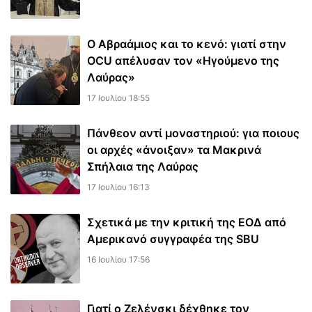
Ο Αβραάμιος και το κενό: γιατί στην
OCU απέλυσαν τον «Ηγούμενο της
Λαύρας»
17 Ιουλίου 18:55
Πάνθεον αντί μοναστηριού: για ποιους
οι αρχές «άνοιξαν» τα Μακρινά
Σπήλαια της Λαύρας
17 Ιουλίου 16:13
Σχετικά με την κριτική της ΕΟΔ από
Αμερικανό συγγραφέα της SBU
16 Ιουλίου 17:56
Γιατί ο Ζελένσκι δέχθηκε τον