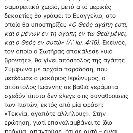
σαμαρειτικό χωριό, μετά από μερικές
δεκαετίες θα γράψει το Ευαγγέλιο, στο
οποίο θα υποστηρίζει:
«Ο Θεός αγάπη εστί,
και ο μένων εν τη αγάπη εν τω Θεώ μένει,
και ο Θεός εν αυτώ» (Α΄ Ιω. 4:16).
Εκείνος,
τον οποίο ο Σωτήρας αποκάλεσε «υιό
βροντής», θα γίνει απόστολος της αγάπης.
Σύμφωνα με αρχαία παράδοση, που
μετέδωσε ο μακάριος Ιερώνυμος, ο
απόστολος Ιωάννης σε βαθιά γεράματα
σχεδόν τίποτα δεν έλεγε στις συναθροίσεις
των πιστών, εκτός από μία φράση:
«Τεκνία, αγαπάτε αλλήλους». Στην
ερώτηση, γιατί επαναλαμβάνει το ίδιο
πράγμα, απαντούσε, ότι σε αυτό – είναι