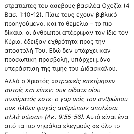
στρατιώτες του ασεβούς βασιλέα Οχοζία (4
Βασ. 1:10-12). Πίσω τους έχουν βιβλικό
προηγούμενο, και το θεμέλιο – το πιο
δίκαιο: οι άνθρωποι απέρριψαν τον ίδιο τον
Κύριο, έδειξαν εχθρότητα προς την
αποστολή Του. Εδώ δεν υπάρχει καν
προσωπική προσβολή, υπάρχει μόνο
υπεράσπιση της τιμής του Διδασκάλου.
Αλλά ο Χριστός
«στραφείς επετίμησεν
αυτοίς και είπεν: ουκ οίδατε οίου
πνεύματός εστε· ο γαρ υιός του ανθρώπου
ουκ ήλθεν ψυχάς ανθρώπων απολέσαι
αλλά σώσαι» (Λκ. 9:55-56).
Αυτό είναι ένα
από τα πιο νηφάλια ελεγμούς σε όλο το