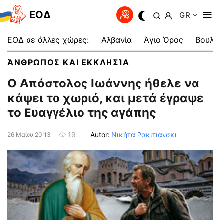
EOΔ
GR
ΕΟΔ σε άλλες χώρες:
Αλβανία
Άγιο Όρος
Βουλγ
ΆΝΘΡΩΠΟΣ ΚΑΙ ΕΚΚΛΗΣΊΑ
Ο Απόστολος Ιωάννης ήθελε να
κάψει το χωριό, και μετά έγραψε
το Ευαγγέλιο της αγάπης
Autor:
Νικήτα Ρακιτιάνσκι
19
26 Μαΐου 20:13