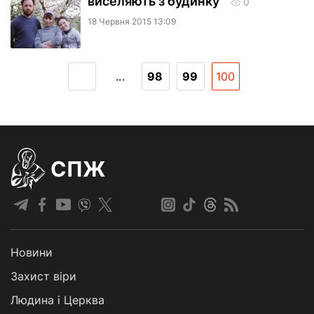
виселяють з будинку
0
18 Червня 2015 13:09
...
98
99
100
СПЖ
Новини
Захист віри
Людина і Церква