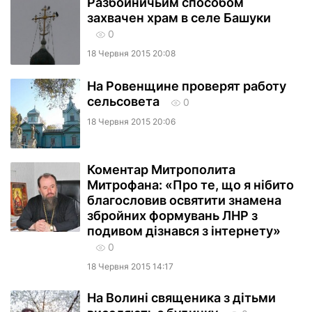
Разбойничьим способом
захвачен храм в селе Башуки
0
18 Червня 2015 20:08
На Ровенщине проверят работу
сельсовета
0
18 Червня 2015 20:06
Коментар Митрополита
Митрофана: «Про те, що я нібито
благословив освятити знамена
збройних формувань ЛНР з
подивом дізнався з інтернету»
0
18 Червня 2015 14:17
На Волині священика з дітьми