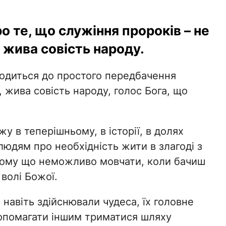
 те, що служіння пророків – не
 жива совість народу.
водиться до простого передбачення
 жива совість народу, голос Бога, що
у в теперішньому, в історії, в долях
 людям про необхідність жити в злагоді з
, тому що неможливо мовчати, коли бачиш
 волі Божої.
 навіть здійснювали чудеса, їх головне
допомагати іншим триматися шляху