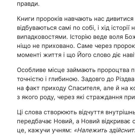
правди.
Книги пророків навчають нас дивитися н
відбуваються самі по собі, і хід історі
випадковостями. Історію веде воля Бож
ніщо не приховано. Саме через пророк
моменті життя і що Його слово діє наві
Особливе місце займають пророцтва п
точністю і глибиною. Задовго до Різдв
на факт приходу Спасителя, але й на к
з якого роду, через які страждання при
Ці слова створюють відчуття внутрішнь
передбачає Новий, а Новий відкриває 
це, кажучи учням:
«Належить здійснит