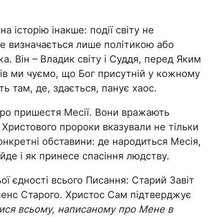
а історію інакше: події світу не
ї не визначається лише політикою або
а. Він – Владик світу і Суддя, перед Яким
ів ми чуємо, що Бог присутній у кожному
ть там, де, здається, панує хаос.
ро пришестя Месії. Вони вражають
а Христового пророки вказували не тільки
онкретні обставини: де народиться Месія,
йде і як принесе спасіння людству.
ої єдності всього Писання: Старий Завіт
сенс Старого. Христос Сам підтверджує
ися всьому, написаному про Мене в