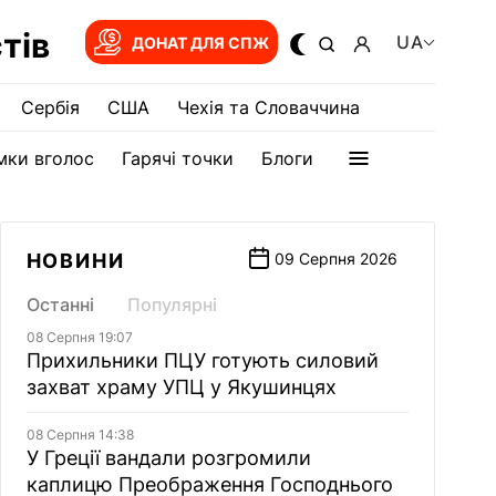
тів
UA
ДОНАТ ДЛЯ СПЖ
Сербія
США
Чехія та Словаччина
мки вголос
Гарячі точки
Блоги
НОВИНИ
09 Серпня 2026
Останні
Популярні
08 Серпня 19:07
Прихильники ПЦУ готують силовий
захват храму УПЦ у Якушинцях
08 Серпня 14:38
У Греції вандали розгромили
каплицю Преображення Господнього