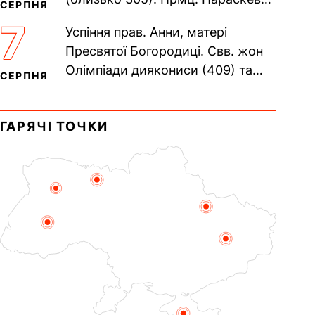
СЕРПНЯ
(138–161). Прп. Мойсея Угрина,
7
Успіння прав. Анни, матері
Печерського, в Ближніх...
Пресвятої Богородиці. Свв. жон
Олімпіади диякониси (409) та
СЕРПНЯ
Євпраксії діви, Тавенської (413).
Пам’ять V Вселенського...
ГАРЯЧІ ТОЧКИ