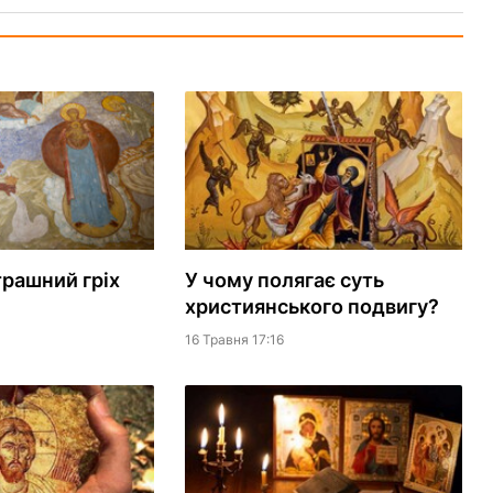
трашний гріх
У чому полягає суть
християнського подвигу?
16 Травня 17:16