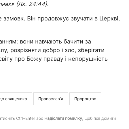
мах» (Лк. 24:44).
 замовк. Він продовжує звучати в Церкві,
нням: вони навчають бачити за
у, розрізняти добро і зло, зберігати
и світу про Божу правду і непорушність
до священика
Православ’я
Пророцтво
тисніть Ctrl+Enter або
Надіслати помилку
, щоб повідомити