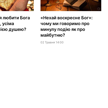
я любити Бога
«Нехай воскресне Бог»:
, усіма
чому ми говоримо про
сією душею?
минулу подію як про
майбутню?
02 Травня 14:00