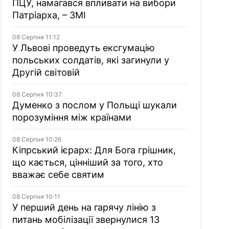
ПЦУ, намагався впливати на вибори
Патріарха, – ЗМІ
08 Серпня 11:12
У Львові проведуть ексгумацію
польських солдатів, які загинули у
Другій світовій
08 Серпня 10:37
Думенко з послом у Польщі шукали
порозуміння між країнами
08 Серпня 10:26
Кіпрський ієрарх: Для Бога грішник,
що кається, цінніший за того, хто
вважає себе святим
08 Серпня 10:11
У перший день на гарячу лінію з
питань мобілізації звернулися 13