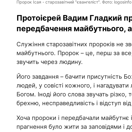
Пророк Ісая - старозавітний "євангеліст". Фото: logosinfo
Протоієрей Вадим Гладкий про
передбачення майбутнього, а
Служіння старозавітних пророків не з
майбутнього. Пророк – це, перш за все,
звучить через людину.
Його завдання – бачити присутність Бож
людей, у совісті кожного, і нагадувати
Богом. Іноді його слова звучать різко
брехню, несправедливість і відступ від
Хоча пророки і передбачали майбутнє і
прагнення було жити за заповідями і 