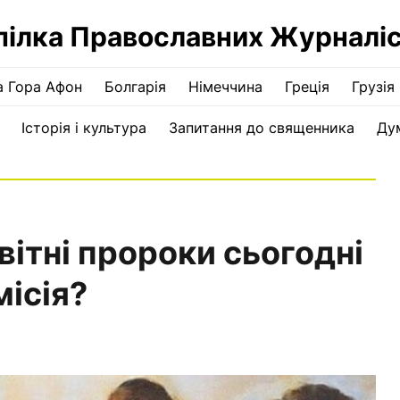
пілка Православних Журналіс
а Гора Афон
Болгарія
Німеччина
Греція
Грузія
Історія і культура
Запитання до священника
Ду
вітні пророки сьогодні
місія?