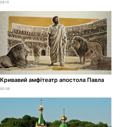
08:10
​Кривавий амфітеатр апостола Павла
00:36