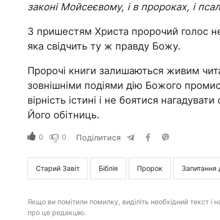
законі Мойсеєвому, і в пророках, і псал
З пришестям Христа пророчий голос не
яка свідчить ту ж правду Божу.
Пророчі книги залишаються живим чита
зовнішніми подіями дію Божого промисл
вірність істині і не боятися нагадуват
Його обітниць.
0
0
Поділитися
Старий Завіт
Біблія
Пророк
Запитання 
Якщо ви помітили помилку, виділіть необхідний текст і на
про це редакцію.