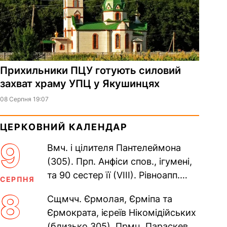
Прихильники ПЦУ готують силовий
захват храму УПЦ у Якушинцях
08 Серпня 19:07
ЦЕРКОВНИЙ КАЛЕНДАР
9
Вмч. і цілителя Пантелеймона
(305). Прп. Анфіси спов., ігумені,
та 90 сестер її (VIII). Рівноапп.
СЕРПНЯ
Климента, єп. Охридського (916),
8
Сщмчч. Єрмолая, Єрміпа та
Наума, Савви,...
Єрмократа, ієреїв Нікомідійських
(близько 305). Прмц. Параскеви