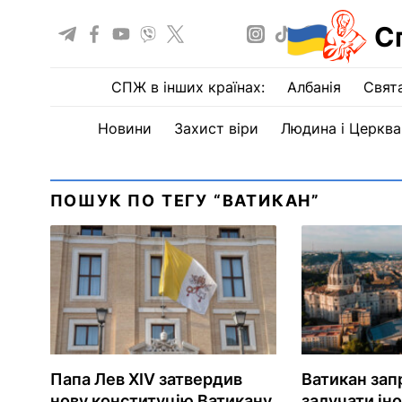
С
СПЖ в інших країнах:
Албанія
Свят
Новини
Захист віри
Людина і Церква
ПОШУК ПО ТЕГУ “ВАТИКАН”
Папа Лев XIV затвердив
Ватикан зап
нову конституцію Ватикану
залучати іно