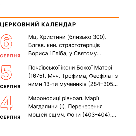
ЦЕРКОВНИЙ КАЛЕНДАР
6
Мц. Христини (близько 300).
Блгвв. кнн. страстотерпців
Бориса і Гліба, у Святому
СЕРПНЯ
Хрещенні Романа і Давида (1015).
5
Почаївської ікони Божої Матері
Прп. Полікарпа, архімандрита...
(1675). Мчч. Трофима, Феофіла і з
ними 13-ти мучеників (284–305).
СЕРПНЯ
Сщмч. Аполлінарія, єп.
4
Мироносиці рівноап. Марії
Равенійського (близько 75)....
Магдалини (I). Перенесення
мощей сщмч. Фоки (403–404).
СЕРПНЯ
Прп. Корнилія Переяславського
(1693). Сщмч. Михаїла