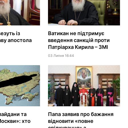
езуть із
Ватикан не підтримує
аву апостола
введення санкцій проти
Патріарха Кирила – ЗМІ
03 Липня 16:44
майдани та
Папа заявив про бажання
Москви»: хто
відновити «повне
спілкування» з