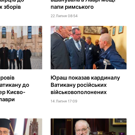
х зборів
папи римського
22 Липня 08:54
ровів
Юраш показав кардиналу
атикану до
Ватикану російських
ер Києво-
військовополонених
лаври
14 Липня 17:09