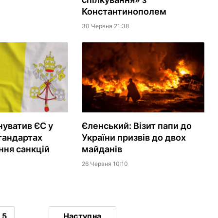
Константинополем
30 Червня 21:38
нуватив ЄС у
Єленський: Візит папи до
тандартах
України призвів до двох
ня санкцій
майданів
26 Червня 10:10
5
...
Наступна