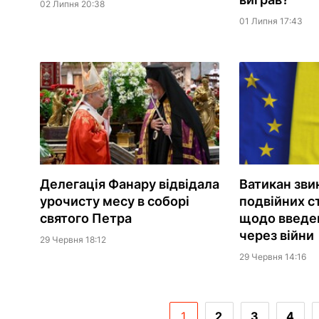
02 Липня 20:38
01 Липня 17:43
Делегація Фанару відвідала
Ватикан зви
урочисту месу в соборі
подвійних с
святого Петра
щодо введен
через війни
29 Червня 18:12
29 Червня 14:16
1
2
3
4