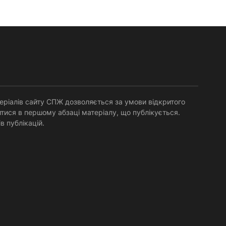
Накарякова...
еріалів сайту СПЖ дозволяється за умови відкритого
тися в першому абзаці матеріалу, що публікується.
в публікацій.