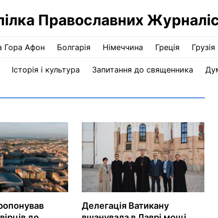
пілка Православних Журналіс
а Гора Афон
Болгарія
Німеччина
Греція
Грузія
Історія і культура
Запитання до священника
Ду
ропонував
Делегація Ватикану
вірців до
вшанувала в Лаврі мощі