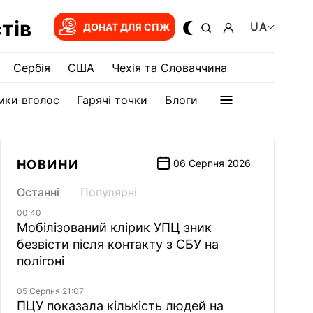
тів
UA
ДОНАТ ДЛЯ СПЖ
Сербія
США
Чехія та Словаччина
мки вголос
Гарячі точки
Блоги
НОВИНИ
06 Серпня 2026
Останні
Популярні
00:40
Мобілізований клірик УПЦ зник
безвісти після контакту з СБУ на
полігоні
05 Серпня 21:07
ПЦУ показала кількість людей на