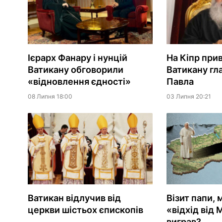
Ієрарх Фанару і нунцій
На Кіпр прив
Ватикану обговорили
Ватикану гл
«відновлення єдності»
Павла
08 Липня 18:00
03 Липня 20:21
Ватикан відлучив від
Візит папи, 
церкви шістьох єпископів
«відхід від 
виграв?