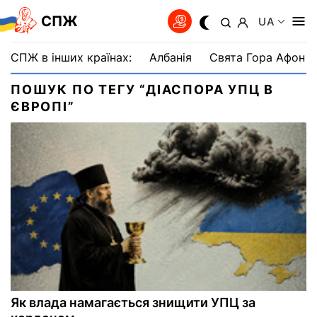
СПЖ
UA
СПЖ в інших країнах:
Албанія
Свята Гора Афон
ПОШУК ПО ТЕГУ “ДІАСПОРА УПЦ В
ЄВРОПІ”
Як влада намагається знищити УПЦ за