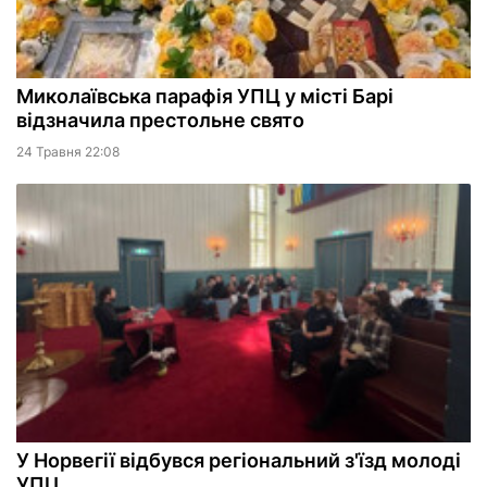
Миколаївська парафія УПЦ у місті Барі
відзначила престольне свято
24 Травня 22:08
У Норвегії відбувся регіональний з'їзд молоді
УПЦ