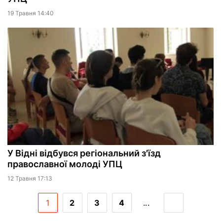
19 Травня 14:40
У Відні відбувся регіональний з'їзд
православної молоді УПЦ
12 Травня 17:13
1
2
3
4
...