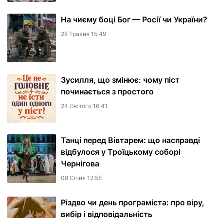
На чиєму боці Бог — Росії чи України?
28 Травня 15:49
Зусилля, що змінює: чому піст
починається з простого
24 Лютого 16:41
Танці перед Вівтарем: що насправді
відбулося у Троїцькому соборі
Чернігова
08 Сiчня 12:58
Різдво чи день програміста: про віру,
вибір і відповідальність