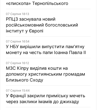
«єпископа» Тернопільського
07 Серпня 18:13
РПЦЗ заснувала новий
російськомовний богословський
інститут у Європі
07 Серпня 16:54
У НБУ вирішили випустити пам'ятну
монету на честь папи Іоанна Павла II
07 Серпня 16:12
МЗС Кіпру виділив кошти на
допомогу християнським громадам
Близького Сходу
07 Серпня 15:44
У Франції закрили приміську мечеть
через заклики імамів до джихаду