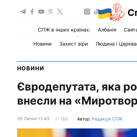
С
СПЖ в інших країнах:
Албанія
Свят
Новини
Захист віри
Людина і Церква
НОВИНИ
Євродепутата, яка р
внесли на «Миротво
09 Липня 13:43
Автор:
Редакція СПЖ
180