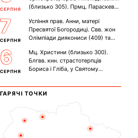
(близько 305). Прмц. Параскеви
СЕРПНЯ
(138–161). Прп. Мойсея Угрина,
7
Успіння прав. Анни, матері
Печерського, в Ближніх...
Пресвятої Богородиці. Свв. жон
Олімпіади диякониси (409) та
СЕРПНЯ
Євпраксії діви, Тавенської (413).
6
Мц. Христини (близько 300).
Пам’ять V Вселенського...
Блгвв. кнн. страстотерпців
Бориса і Гліба, у Святому
СЕРПНЯ
Хрещенні Романа і Давида (1015).
Прп. Полікарпа, архімандрита...
ГАРЯЧІ ТОЧКИ