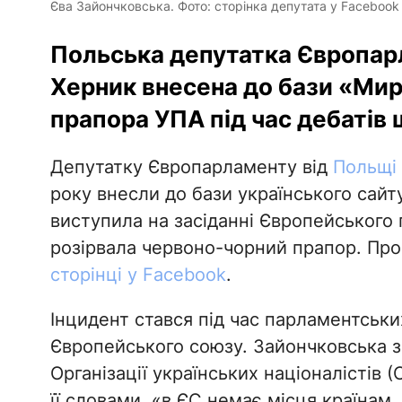
Єва Зайончковська. Фото: сторінка депутата у Facebook
Польська депутатка Європар
Херник внесена до бази «Мир
прапора УПА під час дебатів 
Депутатку Європарламенту від
Польщі
року внесли до бази українського сайт
виступила на засіданні Європейського
розірвала червоно-чорний прапор. Про
сторінці у Facebook
.
Інцидент стався під час парламентськи
Європейського союзу. Зайончковська за
Організації українських націоналістів (
її словами, «в ЄС немає місця країнам