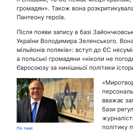
громадян». Також вона розкритикувал
Пантеону героїв.
Після появи запису в базі Зайончковсь
України Володимира Зеленського. Вона
мільйонів поляків»: вступ до ЄС несумі
а польські громадяни «ніколи не погод
Євросоюзу за нинішньої політики істори
«Миротвор
персональн
вважає за
бази регу
журналісти
політику п
По темі