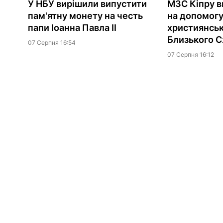
У НБУ вирішили випустити
МЗС Кіпру в
пам'ятну монету на честь
на допомог
папи Іоанна Павла II
християнсь
Близького С
07 Серпня 16:54
07 Серпня 16:12