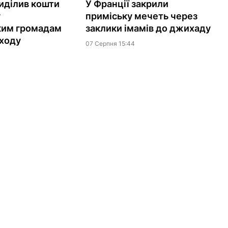
иділив кошти
У Франції закрили
у
приміську мечеть через
ким громадам
заклики імамів до джихаду
ходу
07 Серпня 15:44