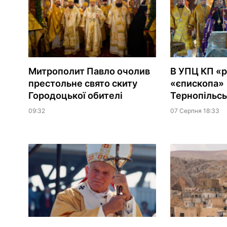
Митрополит Павло очолив
В УПЦ КП «
престольне свято скиту
«єпископа»
Городоцької обителі
Тернопільсь
09:32
07 Серпня 18:33