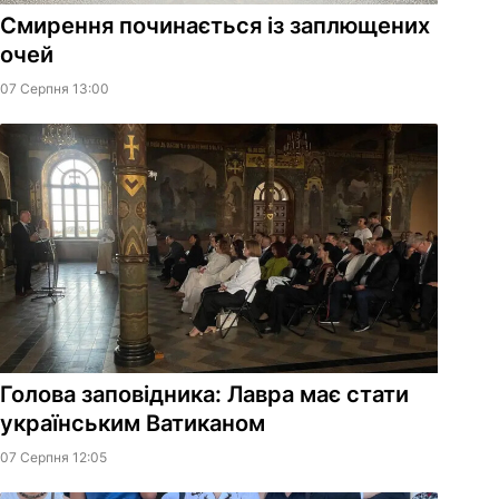
Смирення починається із заплющених
очей
07 Серпня 13:00
Голова заповідника: Лавра має стати
українським Ватиканом
07 Серпня 12:05