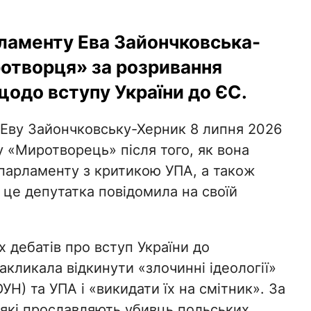
ламенту Ева Зайончковська-
отворця» за розривання
щодо вступу України до ЄС.
Еву Зайончковську-Херник 8 липня 2026
у «Миротворець» після того, як вона
 парламенту з критикою УПА, а також
 це депутатка повідомила на своїй
х дебатів про вступ України до
кликала відкинути «злочинні ідеології»
ОУН) та УПА і «викидати їх на смітник». За
, які прославляють убивць польських