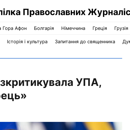
пілка Православних Журналіс
а Гора Афон
Болгарія
Німеччина
Греція
Грузія
Історія і культура
Запитання до священника
Ду
озкритикувала УПА,
рець»