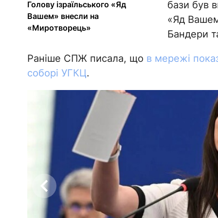
бази був в
Голову ізраїльського «Яд
Вашем» внесли на
«Яд Вашем
«Миротворець»
Бандери т
Раніше СПЖ писала, що
в мережі пока
соборі УГКЦ
.