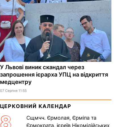
У Львові виник скандал через
запрошення ієрарха УПЦ на відкриття
медцентру
07 Серпня 11:55
ЦЕРКОВНИЙ КАЛЕНДАР
8
Сщмчч. Єрмолая, Єрміпа та
Єрмократа, ієреїв Нікомідійських