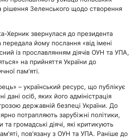
а рішення Зеленського щодо створення
ка-Херник звернулася до президента
 передала йому послання «від імені
сний із прославлянням діячів ОУН та УПА,
яться» на прийняття України до
чної пам'яті.
ець» – український ресурс, що публікує
і дані осіб, яких його адміністрація
грозою державній безпеці України. До
лярно потрапляють зарубіжні політики,
 та громадські діячі, які критикують
ам'яті, пов'язану з ОУН та УПА. Раніше до