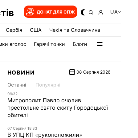
тів
UA
ДОНАТ ДЛЯ СПЖ
Сербія
США
Чехія та Словаччина
мки вголос
Гарячі точки
Блоги
НОВИНИ
08 Серпня 2026
Останні
Популярні
09:32
Митрополит Павло очолив
престольне свято скиту Городоцької
обителі
07 Серпня 18:33
В УПЦ КП «рукоположили»