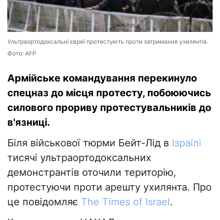
Ультраортодоксальні євреї протестують проти затримання ухилянтів.
Фото: AFP
Армійське командування перекинуло
спецназ до місця протесту, побоюючись
силового прориву протестувальників до
в'язниці.
Біля військової тюрми Бейт-Лід в
Ізраїлі
тисячі ультраортодоксальних
демонстрантів оточили територію,
протестуючи проти арешту ухилянта. Про
це повідомляє
The Times of Israel
.