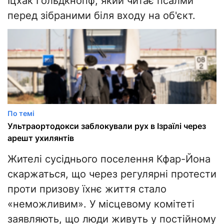
Іцхак Гольдкнопф, який читає псалми
перед зібраними біля входу на об'єкт.
По темі
Ультраортодокси заблокували рух в Ізраїлі через
арешт ухилянтів
Жителі сусіднього поселення Кфар-Йона
скаржаться, що через регулярні протести
проти призову їхнє життя стало
«неможливим». У місцевому комітеті
заявляють, що люди живуть у постійному