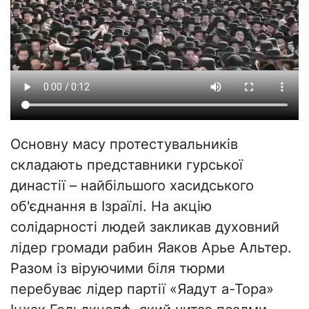
Основну масу протестувальників
складають представники гурської
династії – найбільшого хасидського
об'єднання в Ізраїлі. На акцію
солідарності людей закликав духовний
лідер громади рабин Яаков Арье Альтер.
Разом із віруючими біля тюрми
перебуває лідер партії «Яадут а-Тора»