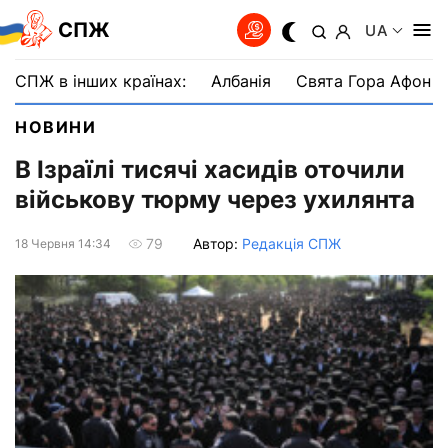
СПЖ
UA
СПЖ в інших країнах:
Албанія
Свята Гора Афон
НОВИНИ
В Ізраїлі тисячі хасидів оточили
військову тюрму через ухилянта
Автор:
Редакція СПЖ
79
18 Червня 14:34