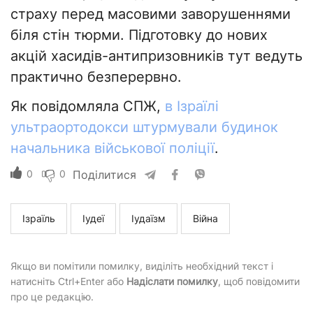
страху перед масовими заворушеннями
біля стін тюрми. Підготовку до нових
акцій хасидів-антипризовників тут ведуть
практично безперервно.
Як повідомляла СПЖ,
в Ізраїлі
ультраортодокси штурмували будинок
начальника військової поліції
.
0
0
Поділитися
Ізраїль
Іудеї
Іудаїзм
Війна
Якщо ви помітили помилку, виділіть необхідний текст і
натисніть Ctrl+Enter або
Надіслати помилку
, щоб повідомити
про це редакцію.