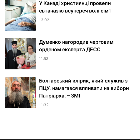
У Канаді християнці провели
евтаназію всупереч волі сім'ї
13:02
Думенко нагородив черговим
орденом експерта ДЕСС
11:53
Болгарський клірик, який служив з
ПЦУ, намагався впливати на вибори
Патріарха, – ЗМІ
11:32