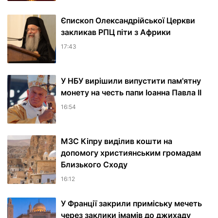
Єпископ Олександрійської Церкви
закликав РПЦ піти з Африки
17:43
У НБУ вирішили випустити пам'ятну
монету на честь папи Іоанна Павла II
16:54
МЗС Кіпру виділив кошти на
допомогу християнським громадам
Близького Сходу
16:12
У Франції закрили приміську мечеть
через заклики імамів до джихаду