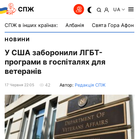
СПЖ
UA
СПЖ в інших країнах:
Албанія
Свята Гора Афон
НОВИНИ
У США заборонили ЛГБТ-
програми в госпіталях для
ветеранів
Автор:
Редакція СПЖ
42
17 Червня 22:05