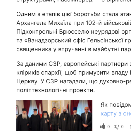
Одним з етапів цієї боротьби стала ат
Архангела Михаїла при 102-й військовій
Підконтрольні Брюсселю неурядові орг
та «Ванадзорський офіс Гельсінської г
священника у втручанні в майбутні па
За даними СЗР, європейські партнери 
кліриків єпархії, щоб примусити владу 
Церкву. У СЗР нагадали, що духовно-рел
політтехнологічні проекти.
Як повідо
карту з о
0
0