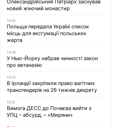
Олександрійський Патріарх заснував
новий жіночий монастир
14:41
Польща передала Україні список
місць для ексгумації польських
жертв
14:28
У Нью-Йорку набрав чинності закон
про евтаназію
14:13
В Ірландії закріпили право вагітних
трансгендерів на 26 тижнів декрету
13:51
Вимога ДЕСС до Почаєва вийти з
УПЦ – абсурд, – «Миряни»