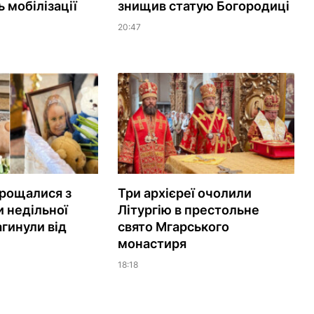
 мобілізації
знищив статую Богородиці
20:47
рощалися з
Три архієреї очолили
 недільної
Літургію в престольне
агинули від
свято Мгарського
монастиря
18:18