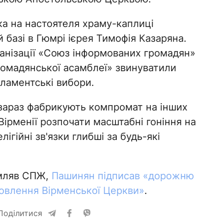
ака на настоятеля храму-каплиці
 базі в Гюмрі ієрея Тимофія Казаряна.
анізації «Союз інформованих громадян»
ромадянської асамблеї» звинуватили
рламентські вибори.
зараз фабрикують компромат на інших
Вірменії розпочати масштабні гоніння на
ігійні зв'язки глибші за будь-які
мляв СПЖ,
Пашинян підписав «дорожню
новлення Вірменської Церкви»
.
Поділитися