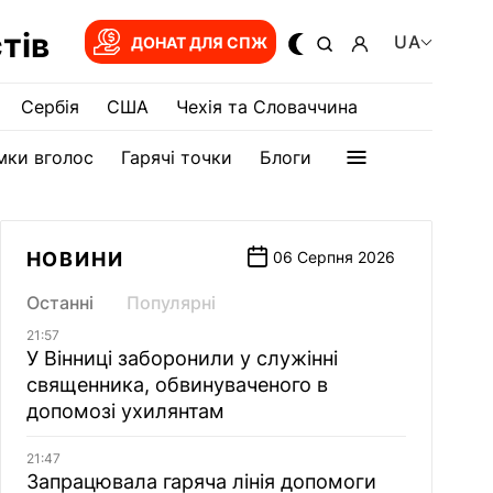
тів
UA
ДОНАТ ДЛЯ СПЖ
Сербія
США
Чехія та Словаччина
мки вголос
Гарячі точки
Блоги
НОВИНИ
06 Серпня 2026
Останні
Популярні
21:57
У Вінниці заборонили у служінні
священника, обвинуваченого в
допомозі ухилянтам
21:47
Запрацювала гаряча лінія допомоги