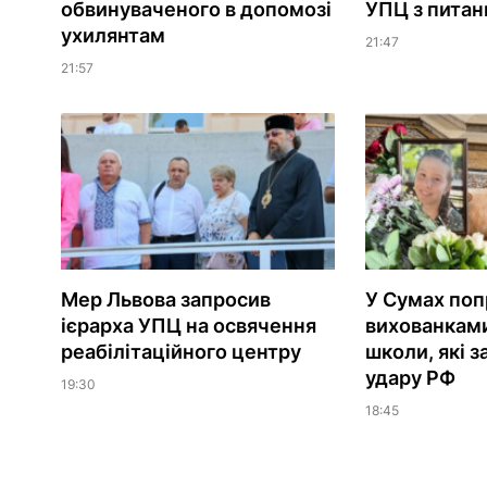
обвинуваченого в допомозі
УПЦ з питань
ухилянтам
21:47
21:57
Мер Львова запросив
У Сумах поп
ієрарха УПЦ на освячення
вихованками
реабілітаційного центру
школи, які з
удару РФ
19:30
18:45