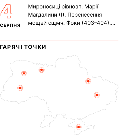
Сщмч. Аполлінарія, єп.
4
Мироносиці рівноап. Марії
Равенійського (близько 75)....
Магдалини (I). Перенесення
мощей сщмч. Фоки (403–404).
СЕРПНЯ
Прп. Корнилія Переяславського
(1693). Сщмч. Михаїла
ГАРЯЧІ ТОЧКИ
Накарякова...