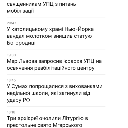
священникам УПЦ з питань
мобілізації
20:47
У католицькому храмі Нью-Йорка
вандал молотком знищив статую
Богородиці
19:30
Мер Львова запросив ієрарха УПЦ на
освячення реабілітаційного центру
18:45
У Сумах попрощалися з вихованками
недільної школи, які загинули від
удару РФ
18:18
Три архієреї очолили Літургію в
престольне свято Мгарського