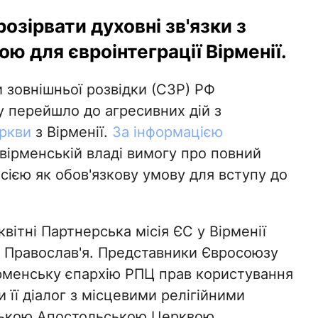
зірвати духовні зв'язки з
 для євроінтеграції Вірменії.
зовнішньої розвідки (СЗР) РФ
 перейшло до агресивних дій з
еркви
з Вірменії.
За інформацією
вірменській владі вимогу про повний
осією як обов'язкову умову для вступу до
квітні Партнерська місія ЄС у Вірменії
е Православ'я. Представники Євросоюзу
рменську єпархію РПЦ прав користування
її діалог з місцевими релігійними
ською Апостольською Церквою.