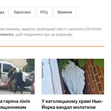
ада
Євросоюз
РПЦ
Вірменія
и помилку, виділіть необхідний текст і натисніть Ctrl+Enter
 помилку
, щоб повідомити про це редакцію.
 гаряча лінія
У католицькому храмі Нью-
вященникам
Йорка вандал молотком