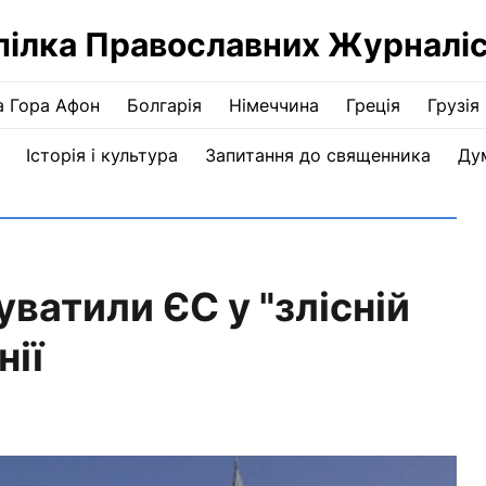
пілка Православних Журналіс
а Гора Афон
Болгарія
Німеччина
Греція
Грузія
Історія і культура
Запитання до священника
Ду
ватили ЄС у "злісній
нії