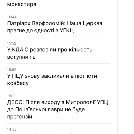
монастиря
16:44
Патріарх Варфоломій: Наша Церква
прагне до єдності з УГКЦ
15:52
У КДАіС розповіли про кількість
вступників
15:52
У ПЦУ знову закликали в піст їсти
ковбасу
15:11
ДЕСС: Після виходу з Митрополії УПЦ
до Почаївської лаври не буде
претензій
14:55