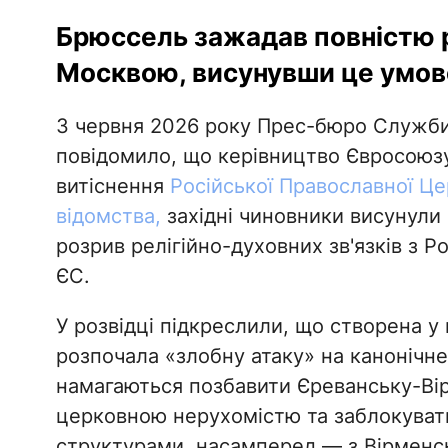
Брюссель зажадав повністю ро
Москвою, висунувши це умовою
3 червня 2026 року Прес-бюро Служби 
повідомило, що керівництво Євросоюзу
витіснення
Російської Православної Ц
відомства,
західні чиновники висунули 
розрив релігійно-духовних зв'язків з Р
ЄС.
У розвідці підкреслили, що створена у 
розпочала «злобну атаку» на канонічн
намагаються позбавити Єреванську-Ві
церковною нерухомістю та заблокувати 
структурами, насамперед — з Вірмен