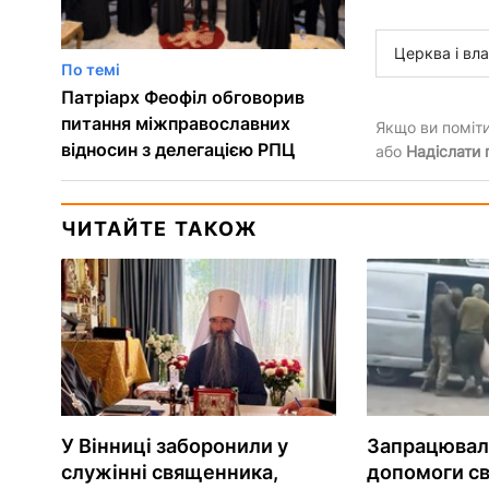
Церква і вл
По темі
Патріарх Феофіл обговорив
питання міжправославних
Якщо ви помітил
відносин з делегацією РПЦ
або
Надіслати
ЧИТАЙТЕ ТАКОЖ
У Вінниці заборонили у
Запрацювала
служінні священника,
допомоги с