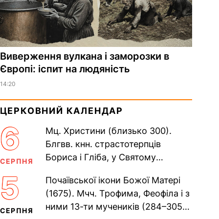
Виверження вулкана і заморозки в
Європі: іспит на людяність
14:20
ЦЕРКОВНИЙ КАЛЕНДАР
6
Мц. Христини (близько 300).
Блгвв. кнн. страстотерпців
Бориса і Гліба, у Святому
СЕРПНЯ
Хрещенні Романа і Давида (1015).
5
Почаївської ікони Божої Матері
Прп. Полікарпа, архімандрита...
(1675). Мчч. Трофима, Феофіла і з
ними 13-ти мучеників (284–305).
СЕРПНЯ