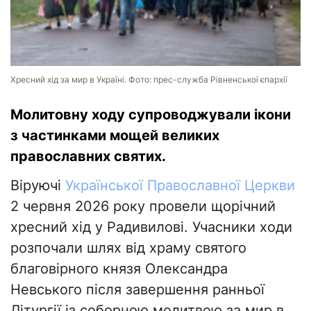
Хресний хід за мир в Україні. Фото: прес-служба Рівненської єпархії
Молитовну ходу супроводжували ікони
з частинками мощей великих
православних святих.
Віруючі
Української Православної Церкви
2 червня 2026 року провели щорічний
хресний хід у Радивилові. Учасники ходи
розпочали шлях від храму святого
благовірного князя Олександра
Невського після завершення ранньої
Літургії із соборною молитвою за мир в