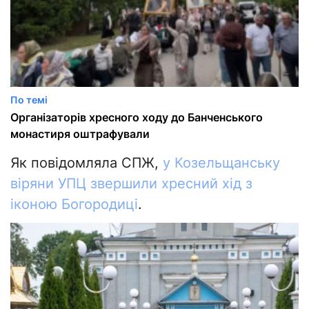
По темі
Організаторів хресного ходу до Банченського
монастиря оштрафували
Як повідомляла СПЖ,
у Козельщанську
віряни УПЦ звершили хресний хід з
іконою Богородиці
.