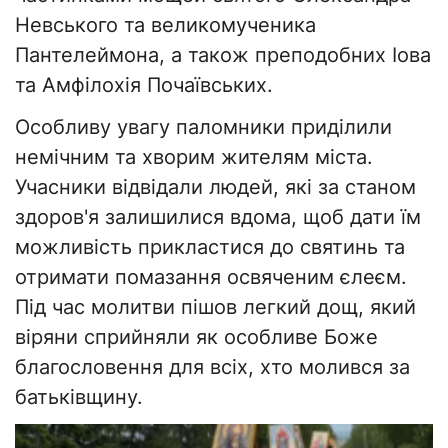
Невського та великомученика
Пантелеймона, а також преподобних Іова
та Амфілохія Почаївських.
Особливу увагу паломники приділили
немічним та хворим жителям міста.
Учасники відвідали людей, які за станом
здоров'я залишилися вдома, щоб дати їм
можливість прикластися до святинь та
отримати помазання освяченим єлеєм.
Під час молитви пішов легкий дощ, який
віряни сприйняли як особливе Боже
благословення для всіх, хто молився за
батьківщину.