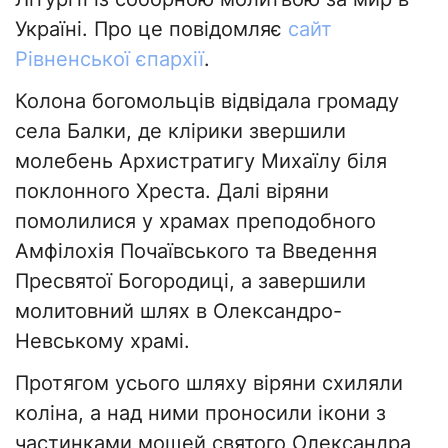
Україні. Про це повідомляє
сайт
Рівненської єпархії
.
Колона богомольців відвідала громаду
села Балки, де клірики звершили
молебень Архистратигу Михаїлу біля
поклонного Хреста. Далі віряни
помолилися у храмах преподобного
Амфілохія Почаївського та Введення
Пресвятої Богородиці, а завершили
молитовний шлях в Олександро-
Невському храмі.
Протягом усього шляху віряни схиляли
коліна, а над ними проносили ікони з
частинками мощей святого Олександра