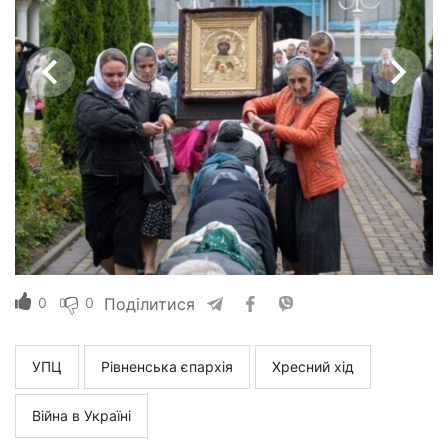
0
0
Поділитися
УПЦ
Рівненська єпархія
Хресний хід
Війна в Україні