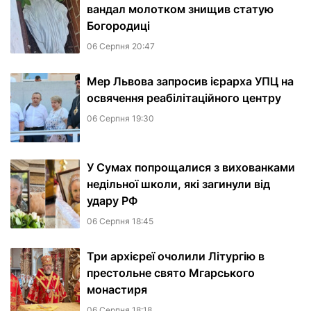
вандал молотком знищив статую
Богородиці
06 Серпня 20:47
Мер Львова запросив ієрарха УПЦ на
освячення реабілітаційного центру
06 Серпня 19:30
У Сумах попрощалися з вихованками
недільної школи, які загинули від
удару РФ
06 Серпня 18:45
Три архієреї очолили Літургію в
престольне свято Мгарського
монастиря
06 Серпня 18:18