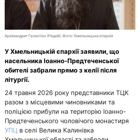
Архімандрит Галактіон (Редей). Фото: Хмельницька єпархія
У Хмельницькій єпархії заявили, що
насельника Іоанно-Предтеченської
обителі забрали прямо з келії після
літургії.
24 травня 2026 року представники ТЦК
разом з місцевими чиновниками та
поліцією прибули на територію Іоанно-
Предтеченського чоловічого монастиря
УПЦ
в селі Велика Калинівка
Хмельницької області та забрали