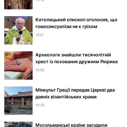
Католицький єпископ оголосив, що
гомосексуалізм не є гріхом
12:21
Археологи знайшли тисячолітній
хрест із поховання дружини Рюрика
12:00
Мінкульт Греції передав Церкві два
давніх візантійських храми
10:35
Мусульманські країни засудили