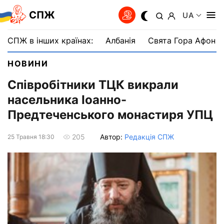
СПЖ
UA
СПЖ в інших країнах:
Албанія
Свята Гора Афон
НОВИНИ
Співробітники ТЦК викрали
насельника Іоанно-
Предтеченського монастиря УПЦ
Автор:
Редакція СПЖ
205
25 Травня 18:30