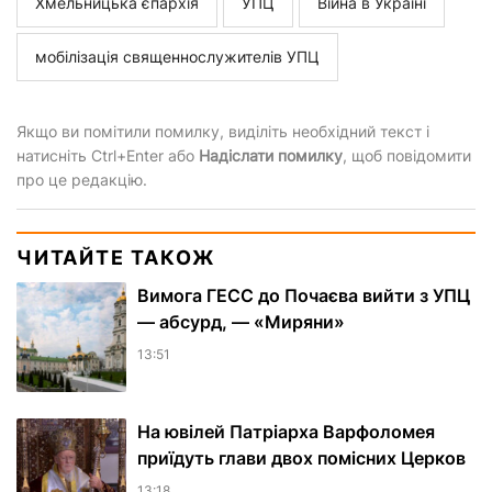
Хмельницька єпархія
УПЦ
Війна в Україні
мобілізація священнослужителів УПЦ
Якщо ви помітили помилку, виділіть необхідний текст і
натисніть Ctrl+Enter або
Надіслати помилку
, щоб повідомити
про це редакцію.
ЧИТАЙТЕ ТАКОЖ
Вимога ГЕСС до Почаєва вийти з УПЦ
— абсурд, — «Миряни»
13:51
На ювілей Патріарха Варфоломея
приїдуть глави двох помісних Церков
13:18