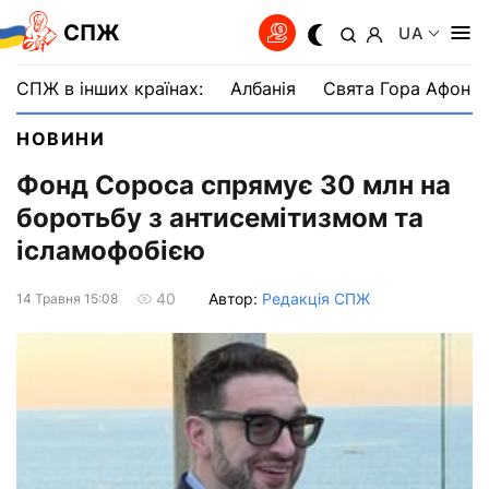
СПЖ
UA
СПЖ в інших країнах:
Албанія
Свята Гора Афон
НОВИНИ
Фонд Сороса спрямує 30 млн на
боротьбу з антисемітизмом та
ісламофобією
Автор:
Редакція СПЖ
40
14 Травня 15:08