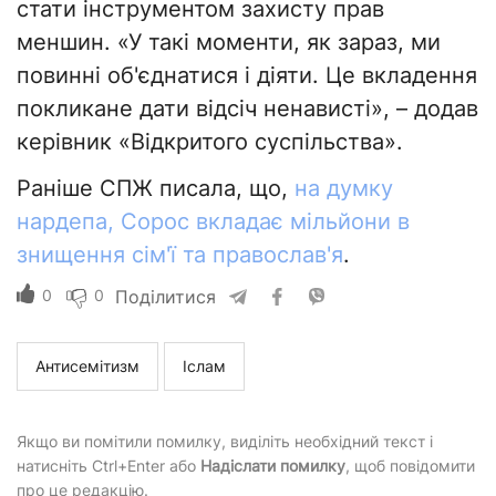
стати інструментом захисту прав
меншин. «У такі моменти, як зараз, ми
повинні об'єднатися і діяти. Це вкладення
покликане дати відсіч ненависті», – додав
керівник «Відкритого суспільства».
Раніше СПЖ писала, що,
на думку
нардепа, Сорос вкладає мільйони в
знищення сім'ї та православ'я
.
0
0
Поділитися
Антисемітизм
Іслам
Якщо ви помітили помилку, виділіть необхідний текст і
натисніть Ctrl+Enter або
Надіслати помилку
, щоб повідомити
про це редакцію.