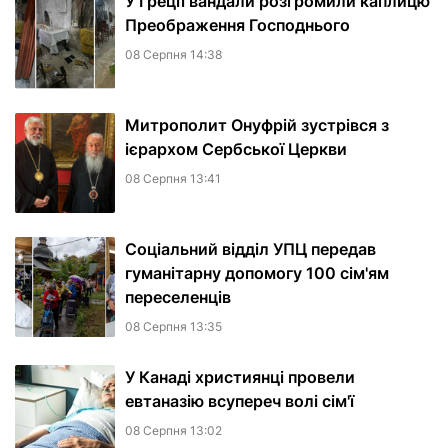
У Греції вандали розгромили каплицю
Преображення Господнього
08 Серпня 14:38
Митрополит Онуфрій зустрівся з
ієрархом Сербської Церкви
08 Серпня 13:41
Соціальний відділ УПЦ передав
гуманітарну допомогу 100 сім'ям
переселенців
08 Серпня 13:35
У Канаді християнці провели
евтаназію всупереч волі сім'ї
08 Серпня 13:02