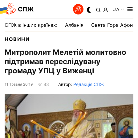
СПЖ
UA
СПЖ в інших країнах:
Албанія
Свята Гора Афон
НОВИНИ
Митрополит Мелетій молитовно
підтримав переслідувану
громаду УПЦ у Виженці
Автор:
Редакція СПЖ
83
11 Травня 20:19