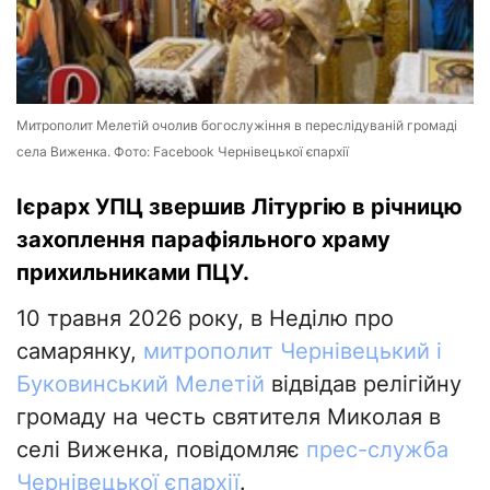
Митрополит Мелетій очолив богослужіння в переслідуваній громаді
села Виженка. Фото: Facebook Чернівецької єпархії
Ієрарх УПЦ звершив Літургію в річницю
захоплення парафіяльного храму
прихильниками ПЦУ.
10 травня 2026 року, в Неділю про
самарянку,
митрополит Чернівецький і
Буковинський Мелетій
відвідав релігійну
громаду на честь святителя Миколая в
селі Виженка, повідомляє
прес-служба
Чернівецької єпархії
.