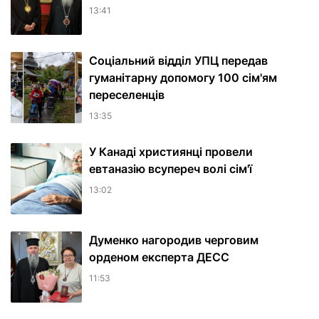
13:41
Соціальний відділ УПЦ передав
гуманітарну допомогу 100 сім'ям
переселенців
13:35
У Канаді християнці провели
евтаназію всупереч волі сім'ї
13:02
Думенко нагородив черговим
орденом експерта ДЕСС
11:53