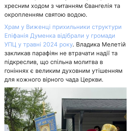
хресним ходом з читанням Євангелія та
окропленням святою водою.
Храм у Виженці прихильники структури
Епіфанія Думенка відібрали у громади
УПЦ у травні 2024 року
. Владика Мелетій
закликав парафіян не втрачати надії та
підкреслив, що спільна молитва в
гоніннях є великим духовним утішенням
для кожного вірного чада Церкви.