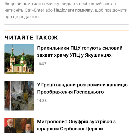
Якщо ви помітили помилку, виділіть необхідний текст і
натисніть Ctrl+Enter або
Надіслати помилку
, щоб повідомити
про це редакцію.
ЧИТАЙТЕ ТАКОЖ
Прихильники ПЦУ готують силовий
захват храму УПЦ у Якушинцях
19:07
У Греції вандали розгромили каплицю
Преображення Господнього
14:38
Митрополит Онуфрій зустрівся з
ієрархом Сербської Церкви