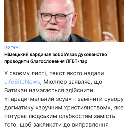
По темі
Німецький кардинал зобов'язав духовенство
проводити благословення ЛГБТ-пар
У своєму листі, текст якого надали
LifeSiteNews
, Мюллер заявляє, що
Ватикан намагається здійснити
«парадигмальний зсув» – замінити сувору
догматику «зручним християнством», яке
потурає людським слабкостям замість
того, щоб закликати до виправлення