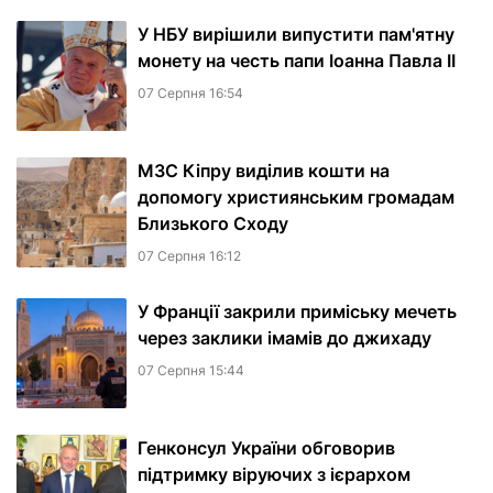
У НБУ вирішили випустити пам'ятну
монету на честь папи Іоанна Павла II
07 Серпня 16:54
МЗС Кіпру виділив кошти на
допомогу християнським громадам
Близького Сходу
07 Серпня 16:12
У Франції закрили приміську мечеть
через заклики імамів до джихаду
07 Серпня 15:44
Генконсул України обговорив
підтримку віруючих з ієрархом