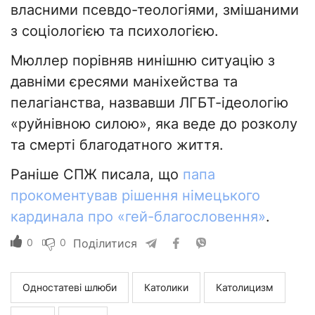
власними псевдо-теологіями, змішаними
з соціологією та психологією.
Мюллер порівняв нинішню ситуацію з
давніми єресями маніхейства та
пелагіанства, назвавши ЛГБТ-ідеологію
«руйнівною силою», яка веде до розколу
та смерті благодатного життя.
Раніше СПЖ писала, що
папа
прокоментував рішення німецького
кардинала про «гей-благословення»
.
0
0
Поділитися
Одностатеві шлюби
Католики
Католицизм