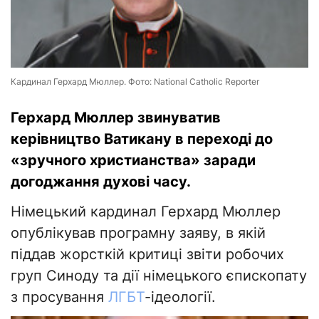
Кардинал Герхард Мюллер. Фото: National Catholic Reporter
Герхард Мюллер звинуватив
керівництво Ватикану в переході до
«зручного христианства» заради
догоджання духові часу.
Німецький кардинал Герхард Мюллер
опублікував програмну заяву, в якій
піддав жорсткій критиці звіти робочих
груп Синоду та дії німецького єпископату
з просування
ЛГБТ
-ідеології.