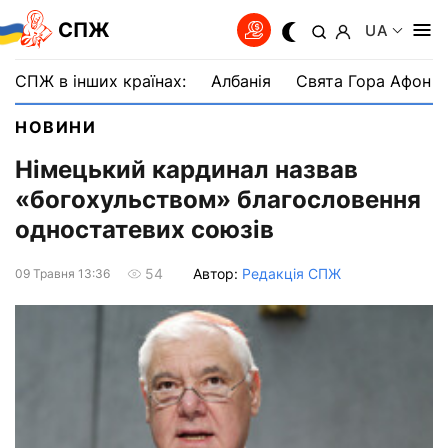
СПЖ
UA
СПЖ в інших країнах:
Албанія
Свята Гора Афон
НОВИНИ
Німецький кардинал назвав
«богохульством» благословення
одностатевих союзів
Автор:
Редакція СПЖ
54
09 Травня 13:36