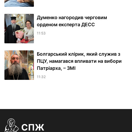
Думенко нагородив черговим
орденом експерта ДЕСС
11:53
Болгарський клірик, який служив з
ПЦУ, намагався впливати на вибори
Патріарха, – ЗМІ
11:32
СПЖ