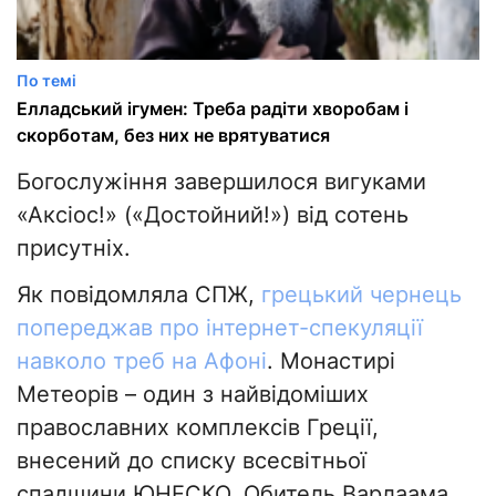
По темі
Елладський ігумен: Треба радіти хворобам і
скорботам, без них не врятуватися
Богослужіння завершилося вигуками
«Аксіос!» («Достойний!») від сотень
присутніх.
Як повідомляла СПЖ,
грецький чернець
попереджав про інтернет-спекуляції
навколо треб на Афоні
. Монастирі
Метеорів – один з найвідоміших
православних комплексів Греції,
внесений до списку всесвітньої
спадщини ЮНЕСКО. Обитель Варлаама