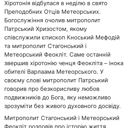
Хіротонія відбулася в неділю в свято
Преподобних Отців Метеорських.
Богослужіння очолив митрополит
Патрський Хризостом, якому
співслужили єпископ Кноський Мефодій
та митрополит Стагонський і
Метеорський Феокліт. Саме останній
звершив хіротонію ченця Феокліта – інока
обителі Варлаама Метеорського. У
своєму слові митрополит Патрський
говорив про безкорисливу любов
подвижників до Бога, яку неможливо
зрозуміти без живого духовного досвіду.
Митрополит Стагонський і Метеорський
Феокліт розповів про історію життя