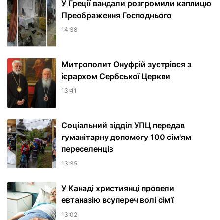
У Греції вандали розгромили каплицю
Преображення Господнього
14:38
Митрополит Онуфрій зустрівся з
ієрархом Сербської Церкви
13:41
Соціальний відділ УПЦ передав
гуманітарну допомогу 100 сім'ям
переселенців
13:35
У Канаді християнці провели
евтаназію всупереч волі сім'ї
13:02