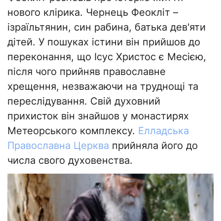
нового клірика. Чернець Феокліт –
ізраїльтянин, син рабина, батька дев'яти
дітей. У пошуках істини він прийшов до
переконання, що Ісус Христос є Месією,
після чого прийняв православне
хрещення, незважаючи на труднощі та
переслідування. Свій духовний
прихисток він знайшов у монастирях
Метеорського комплексу.
Елладська
Православна Церква
прийняла його до
числа свого духовенства.