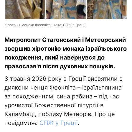
Хіротонія монаха Феокліта. Фото: СПЖ в Греції
Митрополит Стагонський і Метеорський
звершив хіротонію монаха ізраїльського
походження, який навернувся до
православ'я після духовних пошуків.
3 травня 2026 року в Греції
висвятили в
диякони ченця Феокліта – ізраїльтянина
за походженням, сина рабина – під час
урочистої Божественної літургії в
Каламбаці, поблизу Метеорів. Про це
повідомляє
СПЖ у Греції
.