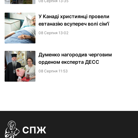
08 Серпня 13:35
У Канаді християнці провели
евтаназію всупереч волі сім'ї
08 Серпня 13:02
Думенко нагородив черговим
орденом експерта ДЕСС
08 Серпня 11:53
СПЖ