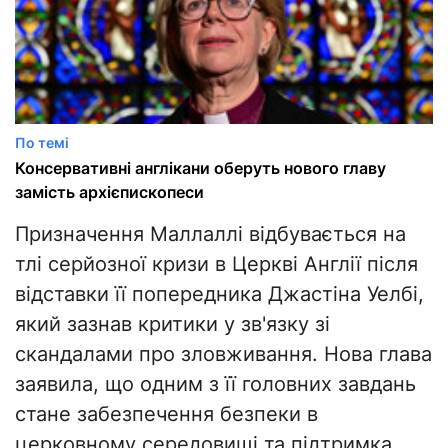
По темі
Консервативні англікани оберуть нового главу
замість архієпископеси
Призначення Маллаллі відбувається на
тлі серйозної кризи в Церкві Англії після
відставки її попередника Джастіна Уелбі,
який зазнав критики у зв'язку зі
скандалами про зловживання. Нова глава
заявила, що одним з її головних завдань
стане забезпечення безпеки в
церковному середовищі та підтримка