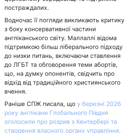
постраждалих.
Водночас її погляди викликають критику
з боку консервативної частини
англіканського світу. Маллаллі відома
підтримкою більш ліберального підходу
до низки питань, включаючи ставлення
до ЛГБТ та обговорення теми абортів,
що, на думку опонентів, свідчить про
відхід від традиційного християнського
вчення.
Раніше СПЖ писала, що
у березні 2026
року англікани Глобального Півдня
оголосили про розрив з Кентербері та
створення власного органу управління,