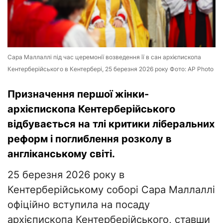
Сара Маллаллі під час церемонії возведення її в сан архієпископа
Кентерберійського в Кентербері, 25 березня 2026 року Фото: AP Photo
Призначення першої жінки-
архієпископа Кентерберійського
відбувається на тлі критики ліберальних
реформ і поглиблення розколу в
англіканському світі.
25 березня 2026 року в
Кентерберійському соборі Сара Маллаллі
офіційно вступила на посаду
архієпископа Кентерберійського, ставши