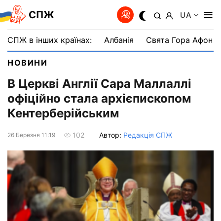
СПЖ
UA
СПЖ в інших країнах:
Албанія
Свята Гора Афон
НОВИНИ
В Церкві Англії Сара Маллаллі
офіційно стала архієпископом
Кентерберійським
Автор:
Редакція СПЖ
102
26 Березня 11:19