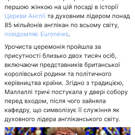
першою жінкою на цій посаді в історії
Церкви Англії
та духовним лідером понад
85 мільйонів англікан по всьому світу,
повідомляє Euronews
.
Урочиста церемонія пройшла за
присутності близько двох тисяч осіб,
включаючи представників британської
королівської родини та політичного
керівництва країни. Згідно з традицією,
Маллаллі тричі постукала у двері собору
перед входом, після чого зайняла
кафедру, що символізує її служіння як
духовного лідера англіканського світу.