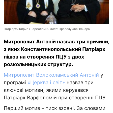
Патріархи Кирил і Варфоломій. Фото: Пресслужба Фанара
Митрополит Антоній назвав три причини,
з яких Константинопольський Патріарх
пішов на створення ПЦУ з двох
розкольницьких структур.
Митрополит Волоколамський Антоній
у
програмі
«Церква і світ»
назвав три
ключові мотиви, якими керувався
Патріарх Варфоломій при створенні ПЦУ.
Перший мотив – тиск ззовні. За словами