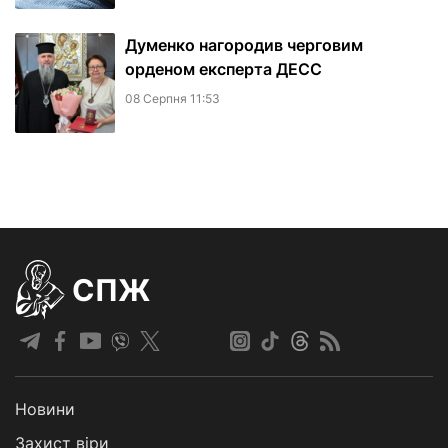
Думенко нагородив черговим
орденом експерта ДЕСС
08 Серпня 11:53
СПЖ
Новини
Захист віри