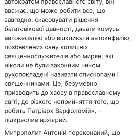
автократом православного світу, він
вважає, що може робити все, що
завгодно: скасовувати рішення
багатовікової давності, давати комусь
автокефалію або відкликати автокефалію,
позбавлених сану колишніх
священнослужителів або мирян, які
ніколи не були законним чином
рукопокладені називати єпископами і
священниками. Це, безумовно,
призводить до хаосу в православному
світі, до різкого неприйняття того, що
робить Патріарх Варфоломій», –
підкреслив архієрей.
Митрополит Антоній переконаний, що