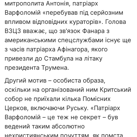
митрополита Антонія, патріарх
Варфоломій «перебував під серйозним
впливом відповідних кураторів». Голова
ВЗЦЗ вважає, що зв'язок Фанара з
американськими спецслужбами існує ще
з часів патріарха Афінагора, якого
привезли до Стамбула на літаку
президента Трумена.
Другий мотив – особиста образа,
оскільки на організований ним Критський
собор не приїхали кілька Помісних
Церков, включаючи Руську. «Патріарх
Варфоломій – це теж не секрет – був
ведений таким абсолютно
нехристиянським почуттям, як помста,