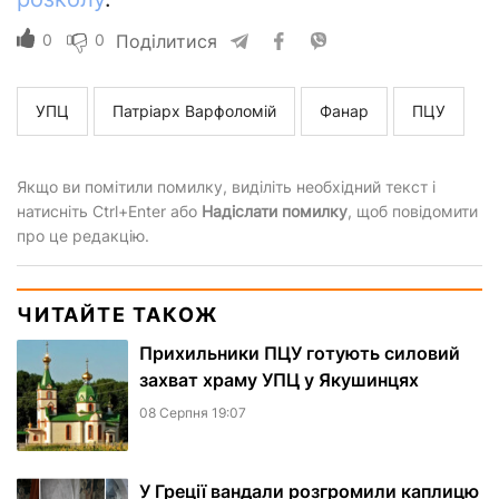
0
0
Поділитися
УПЦ
Патріарх Варфоломій
Фанар
ПЦУ
Якщо ви помітили помилку, виділіть необхідний текст і
натисніть Ctrl+Enter або
Надіслати помилку
, щоб повідомити
про це редакцію.
ЧИТАЙТЕ ТАКОЖ
Прихильники ПЦУ готують силовий
захват храму УПЦ у Якушинцях
08 Серпня 19:07
У Греції вандали розгромили каплицю