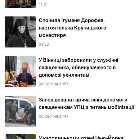
11:01
Спочила ігуменя Дорофея,
настоятелька Крупицького
монастиря
09:23
У Вінниці заборонили у служінні
священника, обвинуваченого в
допомозі ухилянтам
06 Серпня 21:57
Запрацювала гаряча лінія допомоги
священникам УПЦ з питань мобілізації
06 Серпня 21:47
У католицькому храмі Нью-Йорка