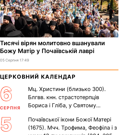
Тисячі вірян молитовно вшанували
Божу Матір у Почаївській лаврі
05 Серпня 17:49
ЦЕРКОВНИЙ КАЛЕНДАР
6
Мц. Христини (близько 300).
Блгвв. кнн. страстотерпців
Бориса і Гліба, у Святому
СЕРПНЯ
Хрещенні Романа і Давида (1015).
5
Почаївської ікони Божої Матері
Прп. Полікарпа, архімандрита...
(1675). Мчч. Трофима, Феофіла і з