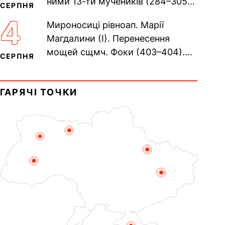
ними 13-ти мучеників (284–305).
СЕРПНЯ
Сщмч. Аполлінарія, єп.
4
Мироносиці рівноап. Марії
Равенійського (близько 75)....
Магдалини (I). Перенесення
мощей сщмч. Фоки (403–404).
СЕРПНЯ
Прп. Корнилія Переяславського
(1693). Сщмч. Михаїла
ГАРЯЧІ ТОЧКИ
Накарякова...