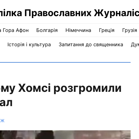
пілка Православних Журналіс
а Гора Афон
Болгарія
Німеччина
Греція
Грузія
Історія і культура
Запитання до священника
Ду
ому Хомсі розгромили
ал
ПЖ