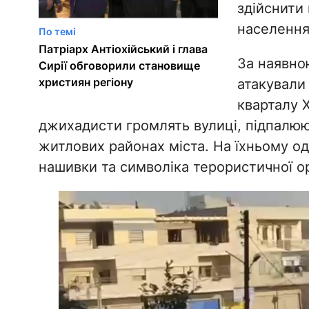
здійснити 
населення
По темі
Патріарх Антіохійський і глава
За наявно
Сирії обговорили становище
християн регіону
атакували
кварталу 
джихадисти громлять вулиці, підпалюю
житлових районах міста. На їхньому одя
нашивки та символіка терористичної орг