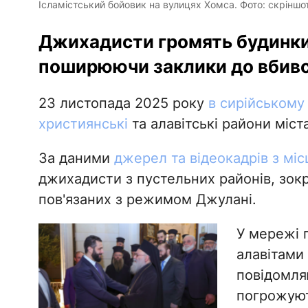
Ісламістський бойовик на вулицях Хомса. Фото: скріншот
Джихадисти громять будинки 
поширюючи заклики до вбивс
23 листопада 2025 року
в сирійському 
християнські
та алавітські райони міста
За даними
джерел та відеокадрів з міс
джихадисти з пустельних районів, зокр
пов'язаних з режимом Джулані.
У мережі 
алавітами
повідомля
погрожуют