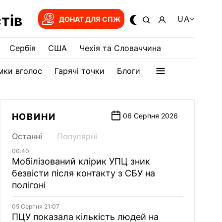
тів
UA
ДОНАТ ДЛЯ СПЖ
Сербія
США
Чехія та Словаччина
мки вголос
Гарячі точки
Блоги
НОВИНИ
06 Серпня 2026
Останні
Популярні
00:40
Мобілізований клірик УПЦ зник
безвісти після контакту з СБУ на
полігоні
05 Серпня 21:07
ПЦУ показала кількість людей на