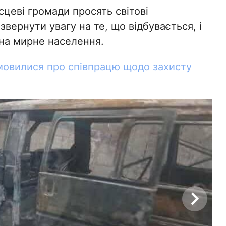
цеві громади просять світові
 звернути увагу на те, що відбувається, і
на мирне населення.
мовилися про співпрацю щодо захисту