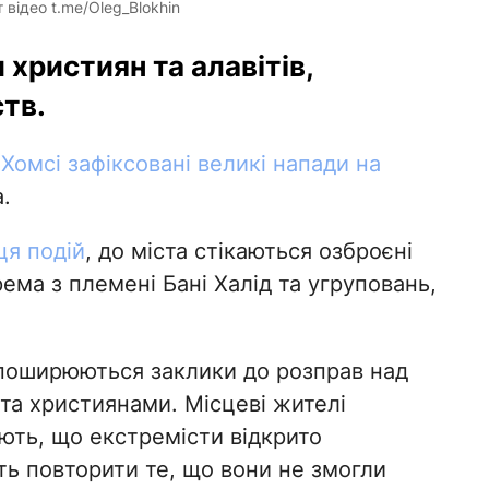
 відео t.me/Oleg_Blokhin
християн та алавітів,
тв.
Хомсі зафіксовані великі напади на
.
ця подій
, до міста стікаються озброєні
ема з племені Бані Халід та угруповань,
поширюються заклики до розправ над
 та християнами. Місцеві жителі
ють, що екстремісти відкрито
ь повторити те, що вони не змогли