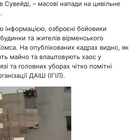
в Сувейді, – масові напади на цивільне
.
ю інформацією, озброєні бойовики
 будинки та жителів вірменського
Хомса. На опублікованих кадрах видно, як
ть майно та влаштовують хаос у
зі та головних уборах чітко помітні
анізації ДАІШ (ІГІЛ).