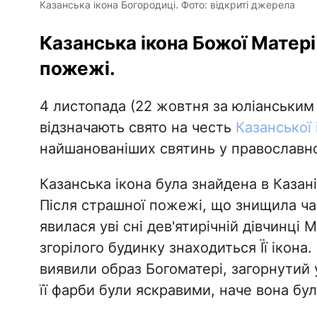
Казанська ікона Богородиці. Фото: відкриті джерела
Казанська ікона Божої Матері 
пожежі.
4 листопада (22 жовтня за юліанським
відзначають свято на честь
Казанської 
найшанованіших святинь у православно
Казанська ікона була знайдена в Казані
Після страшної пожежі, що знищила ча
явилася уві сні дев'ятирічній дівчинці 
згорілого будинку знаходиться Її ікона
виявили образ Богоматері, загорнутий у
її фарби були яскравими, наче вона бу