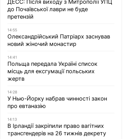
ДЕСС: Після виходу з Митрополії УПЦ
до Почаївської лаври не буде
претензій
14:55
Олександрійський Патріарх заснував
новий жіночий монастир
14:41
Польща передала Україні список
місць для ексгумації польських
жертв
14:28
У Нью-Йорку набрав чинності закон
про евтаназію
14:13
В Ірландії закріпили право вагітних
трансгендерів на 26 тижнів декрету