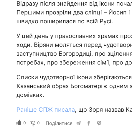
Відразу після знайдення від ікони поча
Першими прозріли два сліпці – Йосип і
швидко поширилася по всій Русі.
У цей день у православних храмах прох
ходи. Віряни моляться перед чудотвор
заступництво Богородиці, про зцілення
потребах, про збереження сім'ї, про д
Списки чудотворної ікони зберігаються
Казанський образ Богоматері є одним 
домівках.
Раніше СПЖ писала
, що Зоря назвав К
0
0
Поділитися