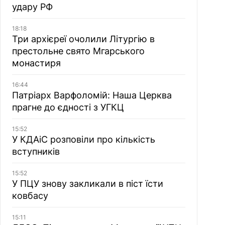
удару РФ
18:18
Три архієреї очолили Літургію в
престольне свято Мгарського
монастиря
16:44
Патріарх Варфоломій: Наша Церква
прагне до єдності з УГКЦ
15:52
У КДАіС розповіли про кількість
вступників
15:52
У ПЦУ знову закликали в піст їсти
ковбасу
15:11