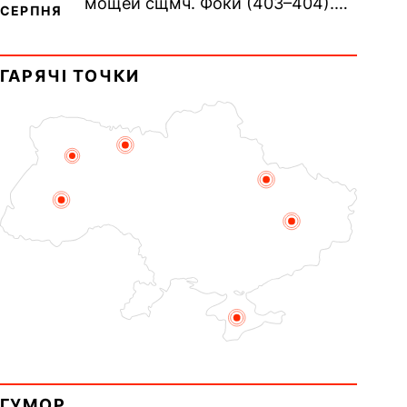
мощей сщмч. Фоки (403–404).
СЕРПНЯ
Прп. Корнилія Переяславського
(1693). Сщмч. Михаїла
ГАРЯЧІ ТОЧКИ
Накарякова...
ГУМОР