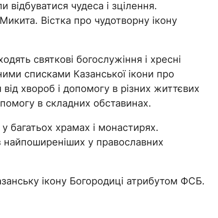
ли відбуватися чудеса і зцілення.
 Микита. Вістка про чудотворну ікону
одять святкові богослужіння і хресні
ними списками Казанської ікони про
 від хвороб і допомогу в різних життєвих
опомогу в складних обставинах.
 у багатьох храмах і монастирях.
з найпоширеніших у православних
азанську ікону Богородиці атрибутом ФСБ.