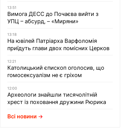
13:51
Вимога ДЕСС до Почаєва вийти з
УПЦ – абсурд, – «Миряни»
13:18
На ювілей Патріарха Варфоломія
приїдуть глави двох помісних Церков
12:21
Католицький єпископ оголосив, що
гомосексуалізм не є гріхом
12:00
Археологи знайшли тисячолітній
хрест із поховання дружини Рюрика
Всі новини