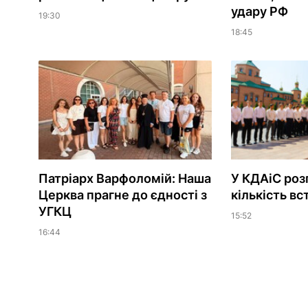
удару РФ
19:30
18:45
Патріарх Варфоломій: Наша
У КДАіС роз
Церква прагне до єдності з
кількість вс
УГКЦ
15:52
16:44