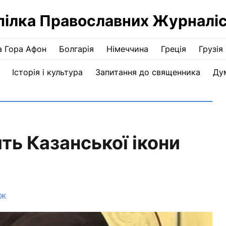
пілка Православних Журналіс
а Гора Афон
Болгарія
Німеччина
Греція
Грузія
Історія і культура
Запитання до священника
Ду
ть Казанської ікони
ПЖ