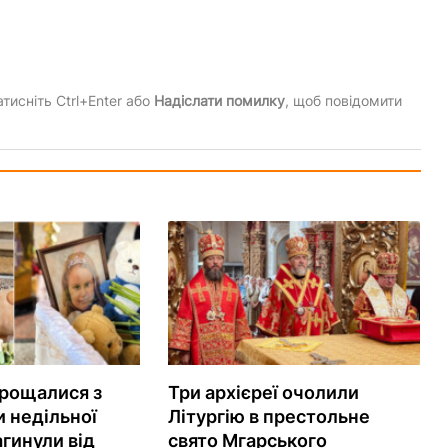
тисніть Ctrl+Enter або
Надіслати помилку
, щоб повідомити
рощалися з
Три архієреї очолили
 недільної
Літургію в престольне
агинули від
свято Мгарського