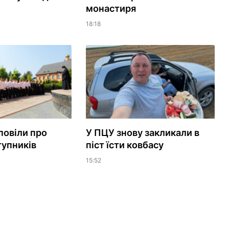
монастиря
18:18
повіли про
У ПЦУ знову закликали в
тупників
піст їсти ковбасу
15:52