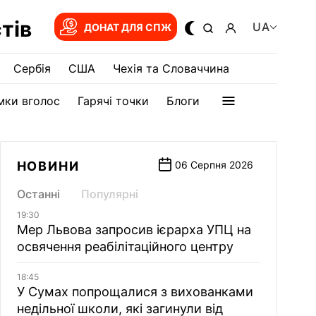
тів
UA
ДОНАТ ДЛЯ СПЖ
Сербія
США
Чехія та Словаччина
мки вголос
Гарячі точки
Блоги
НОВИНИ
06 Серпня 2026
Останні
Популярні
19:30
Мер Львова запросив ієрарха УПЦ на
освячення реабілітаційного центру
18:45
У Сумах попрощалися з вихованками
недільної школи, які загинули від