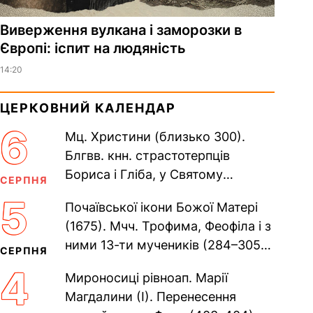
Виверження вулкана і заморозки в
Європі: іспит на людяність
14:20
ЦЕРКОВНИЙ КАЛЕНДАР
6
Мц. Христини (близько 300).
Блгвв. кнн. страстотерпців
Бориса і Гліба, у Святому
СЕРПНЯ
Хрещенні Романа і Давида (1015).
5
Почаївської ікони Божої Матері
Прп. Полікарпа, архімандрита...
(1675). Мчч. Трофима, Феофіла і з
ними 13-ти мучеників (284–305).
СЕРПНЯ
Сщмч. Аполлінарія, єп.
4
Мироносиці рівноап. Марії
Равенійського (близько 75)....
Магдалини (I). Перенесення