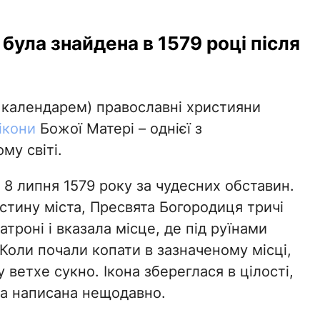
була знайдена в 1579 році після
 календарем) православні християни
ікони
Божої Матері – однієї з
му світі.
 8 липня 1579 року за чудесних обставин.
стину міста, Пресвята Богородиця тричі
Матроні і вказала місце, де під руїнами
. Коли почали копати в зазначеному місці,
 ветхе сукно. Ікона збереглася в цілості,
ла написана нещодавно.