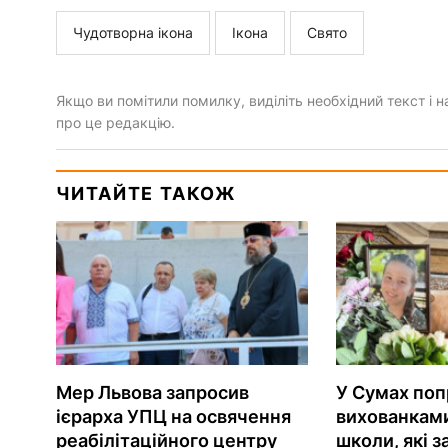
Чудотворна ікона
Ікона
Свято
Якщо ви помітили помилку, виділіть необхідний текст і на
про це редакцію.
ЧИТАЙТЕ ТАКОЖ
Мер Львова запросив
У Сумах поп
ієрарха УПЦ на освячення
вихованками
реабілітаційного центру
школи, які з