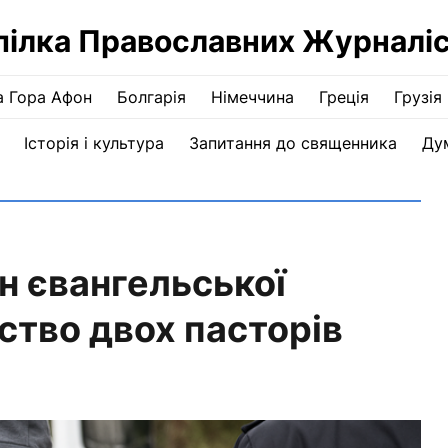
пілка Православних Журналіс
а Гора Афон
Болгарія
Німеччина
Греція
Грузія
Історія і культура
Запитання до священника
Ду
н євангельської
ство двох пасторів