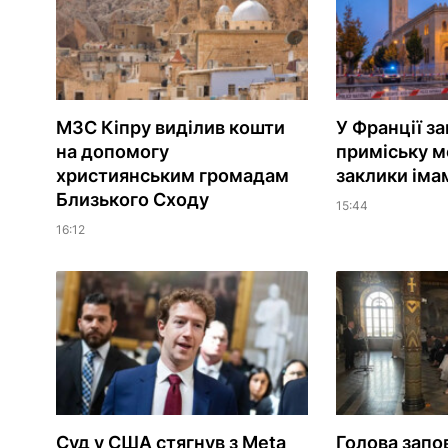
МЗС Кіпру виділив кошти
У Франції з
на допомогу
приміську м
християнським громадам
заклики іма
Близького Сходу
15:44
16:12
Суд у США стягнув з Meta
Голова запо