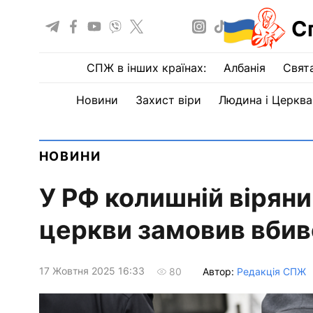
С
СПЖ в інших країнах:
Албанія
Свят
Новини
Захист віри
Людина і Церква
НОВИНИ
У РФ колишній віряни
церкви замовив вбив
17 Жовтня 2025 16:33
Автор:
Редакція СПЖ
80