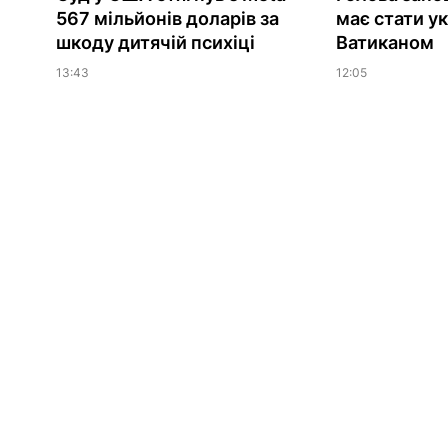
567 мільйонів доларів за
має стати у
шкоду дитячій психіці
Ватиканом
13:43
12:05