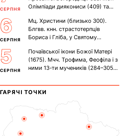
Олімпіади диякониси (409) та
СЕРПНЯ
Євпраксії діви, Тавенської (413).
6
Мц. Христини (близько 300).
Пам’ять V Вселенського...
Блгвв. кнн. страстотерпців
Бориса і Гліба, у Святому
СЕРПНЯ
Хрещенні Романа і Давида (1015).
5
Почаївської ікони Божої Матері
Прп. Полікарпа, архімандрита...
(1675). Мчч. Трофима, Феофіла і з
ними 13-ти мучеників (284–305).
СЕРПНЯ
Сщмч. Аполлінарія, єп.
Равенійського (близько 75)....
ГАРЯЧІ ТОЧКИ