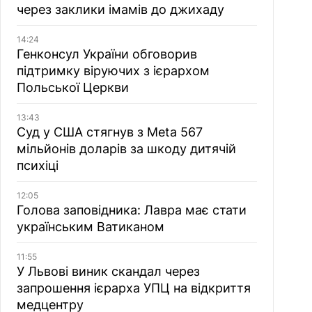
через заклики імамів до джихаду
14:24
Генконсул України обговорив
підтримку віруючих з ієрархом
Польської Церкви
13:43
Суд у США стягнув з Meta 567
мільйонів доларів за шкоду дитячій
психіці
12:05
Голова заповідника: Лавра має стати
українським Ватиканом
11:55
У Львові виник скандал через
запрошення ієрарха УПЦ на відкриття
медцентру