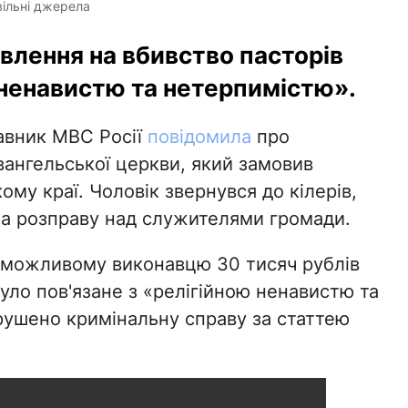
вільні джерела
лення на вбивство пасторів
 ненавистю та нетерпимістю».
авник МВС Росії
повідомила
про
ангельської церкви, який замовив
му краї. Чоловік звернувся до кілерів,
 за розправу над служителями громади.
 можливому виконавцю 30 тисяч рублів
уло пов'язане з «релігійною ненавистю та
рушено кримінальну справу за статтею