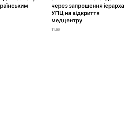
країнським
через запрошення ієрарха
УПЦ на відкриття
медцентру
11:55