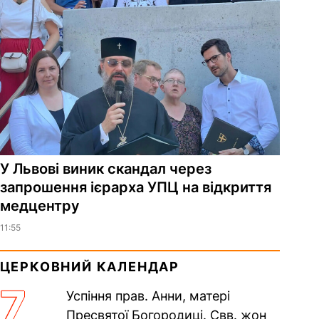
У Львові виник скандал через
запрошення ієрарха УПЦ на відкриття
медцентру
11:55
ЦЕРКОВНИЙ КАЛЕНДАР
7
Успіння прав. Анни, матері
Пресвятої Богородиці. Свв. жон