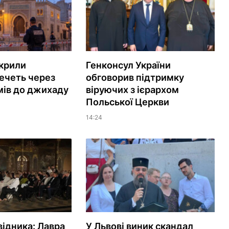
акрили
Генконсул України
ечеть через
обговорив підтримку
мів до джихаду
віруючих з ієрархом
Польської Церкви
14:24
відника: Лавра
У Львові виник скандал