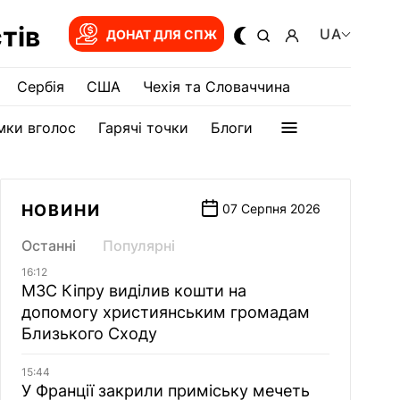
тів
UA
ДОНАТ ДЛЯ СПЖ
Сербія
США
Чехія та Словаччина
мки вголос
Гарячі точки
Блоги
НОВИНИ
07 Серпня 2026
Останні
Популярні
16:12
МЗС Кіпру виділив кошти на
допомогу християнським громадам
Близького Сходу
15:44
У Франції закрили приміську мечеть