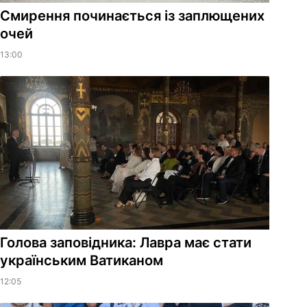
Смирення починається із заплющених
очей
13:00
Голова заповідника: Лавра має стати
українським Ватиканом
12:05