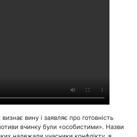
визнає вину і заявляє про готовність
мотиви вчинку були «особистими». Назви
 яких належали учасники конфлікту, в